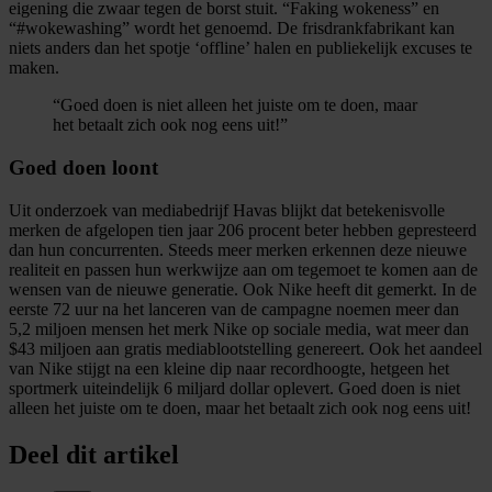
eigening die zwaar tegen de borst stuit. “Faking wokeness” en
“#wokewashing” wordt het genoemd. De frisdrankfabrikant kan
niets anders dan het spotje ‘offline’ halen en publiekelijk excuses te
maken.
“Goed doen is niet alleen het juiste om te doen, maar
het betaalt zich ook nog eens uit!”
Goed doen loont
Uit onderzoek van mediabedrijf Havas blijkt dat betekenisvolle
merken de afgelopen tien jaar 206 procent beter hebben gepresteerd
dan hun concurrenten. Steeds meer merken erkennen deze nieuwe
realiteit en passen hun werkwijze aan om tegemoet te komen aan de
wensen van de nieuwe generatie. Ook Nike heeft dit gemerkt. In de
eerste 72 uur na het lanceren van de campagne noemen meer dan
5,2 miljoen mensen het merk Nike op sociale media, wat meer dan
$43 miljoen aan gratis mediablootstelling genereert. Ook het aandeel
van Nike stijgt na een kleine dip naar recordhoogte, hetgeen het
sportmerk uiteindelijk 6 miljard dollar oplevert. Goed doen is niet
alleen het juiste om te doen, maar het betaalt zich ook nog eens uit!
Deel dit artikel