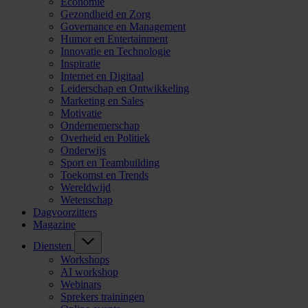
Economie
Gezondheid en Zorg
Governance en Management
Humor en Entertainment
Innovatie en Technologie
Inspiratie
Internet en Digitaal
Leiderschap en Ontwikkeling
Marketing en Sales
Motivatie
Ondernemerschap
Overheid en Politiek
Onderwijs
Sport en Teambuilding
Toekomst en Trends
Wereldwijd
Wetenschap
Dagvoorzitters
Magazine
Diensten
Workshops
AI workshop
Webinars
Sprekers trainingen