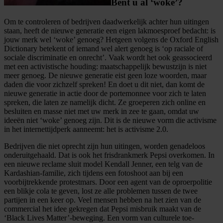
Bent u al ‘woke’?
Om te controleren of bedrijven daadwerkelijk achter hun uitingen
staan, heeft de nieuwe generatie een eigen lakmoesproef bedacht: is
jouw merk wel ‘woke’ genoeg? Hetgeen volgens de Oxford English
Dictionary betekent of iemand wel alert genoeg is ‘op raciale of
sociale discriminatie en onrecht’. Vaak wordt het ook geassocieerd
met een activistische houding: maatschappelijk bewustzijn is niet
meer genoeg. De nieuwe generatie eist geen loze woorden, maar
daden die voor zichzelf spreken! En doet u dit niet, dan komt de
nieuwe generatie in actie door de portemonnee voor zich te laten
spreken, die laten ze namelijk dicht. Ze groeperen zich online en
besluiten en masse niet met uw merk in zee te gaan, omdat uw
ideeën niet ‘woke’ genoeg zijn. Dit is de nieuwe vorm die activisme
in het internettijdperk aanneemt: het is activisme 2.0.
Bedrijven die niet oprecht zijn hun uitingen, worden genadeloos
onderuitgehaald. Dat is ook het frisdrankmerk Pepsi overkomen. In
een nieuwe reclame sluit model Kendall Jenner, een telg van de
Kardashian-familie, zich tijdens een fotoshoot aan bij een
voorbijtrekkende protestmars. Door een agent van de oproerpolitie
een blikje cola te geven, lost ze alle problemen tussen de twee
partijen in een keer op. Veel mensen hebben na het zien van de
commercial het idee gekregen dat Pepsi misbruik maakt van de
‘Black Lives Matter’-beweging. Een vorm van culturele toe-