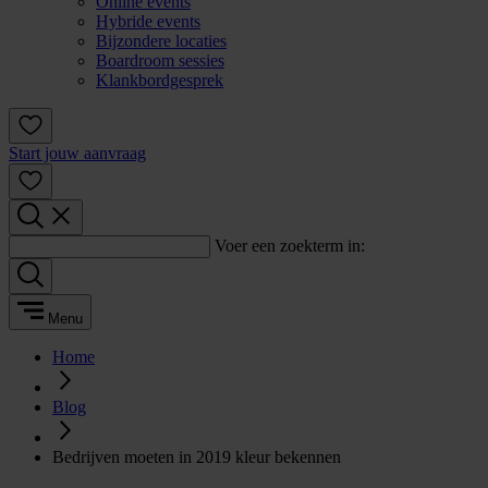
Online events
Hybride events
Bijzondere locaties
Boardroom sessies
Klankbordgesprek
Start jouw aanvraag
Voer een zoekterm in:
Menu
Home
Blog
Bedrijven moeten in 2019 kleur bekennen