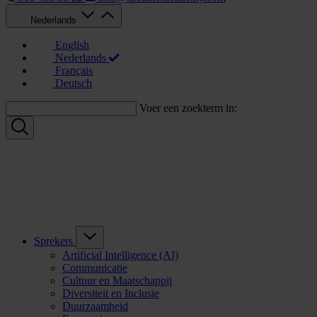
Nederlands
English
Nederlands
Français
Deutsch
Voer een zoekterm in:
Sprekers
Artificial Intelligence (AI)
Communicatie
Cultuur en Maatschappij
Diversiteit en Inclusie
Duurzaamheid