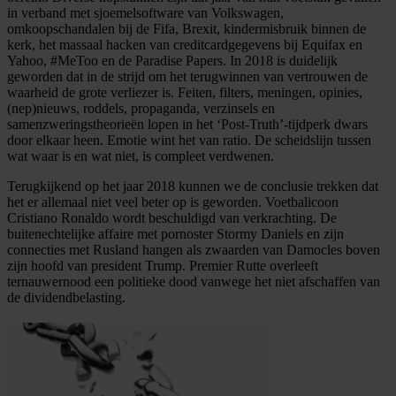
in verband met sjoemelsoftware van Volkswagen,
omkoopschandalen bij de Fifa, Brexit, kindermisbruik binnen de
kerk, het massaal hacken van creditcardgegevens bij Equifax en
Yahoo, #MeToo en de Paradise Papers. In 2018 is duidelijk
geworden dat in de strijd om het terugwinnen van vertrouwen de
waarheid de grote verliezer is. Feiten, filters, meningen, opinies,
(nep)nieuws, roddels, propaganda, verzinsels en
samenzweringstheorieën lopen in het ‘Post-Truth’-tijdperk dwars
door elkaar heen. Emotie wint het van ratio. De scheidslijn tussen
wat waar is en wat niet, is compleet verdwenen.
Terugkijkend op het jaar 2018 kunnen we de conclusie trekken dat
het er allemaal niet veel beter op is geworden. Voetbalicoon
Cristiano Ronaldo wordt beschuldigd van verkrachting. De
buitenechtelijke affaire met pornoster Stormy Daniels en zijn
connecties met Rusland hangen als zwaarden van Damocles boven
zijn hoofd van president Trump. Premier Rutte overleeft
ternauwernood een politieke dood vanwege het niet afschaffen van
de dividendbelasting.