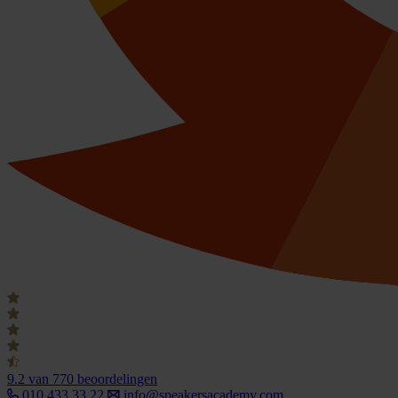
9.2
van 770 beoordelingen
010 433 33 22
info@speakersacademy.com