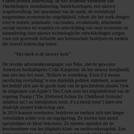
Falend politiek leiderschap, de niet aflatende toestroom van
vluchtelingen, mondialisering, handelsoorlogen, een nieuwe
wapenwedloop, het opwarmen van de aarde, de wereldwijd
toegenomen economische ongelijkheid, robots die het werk dreigen
over te nemen, polarisatie, vaccinaties, secularisatie, afnemende
sociale normen en waarden en ontwrichting van onze economie en
samenleving door nieuwe technologische ontwikkelingen zorgen
voor een groeiende behoefte aan betrouwbare bedrijven en merken
die moreel leiderschap tonen.
“Het merk is de nieuwe kerk”
De recente advertentiecampagne van Nike, met de gewezen
American footballspeler Colin Kaepernic als het nieuwe boegbeeld,
laat zien hoe het moet. ‘Believe in something. Even if it means
sacrificing everything’ is een duidelijk politiek statement, waarmee
het bedrijf zich aan de goede kant van de geschiedenis plaatst. Ook
de uitspraken van Apple’s Tim Cook over het migratiebeleid van de
regering Trump (‘The [Deferred Action for Childhood Arrivals]
situation isn’t an immigration issue, it’s a moral issue’
)
laten een
duidelijk moreel leiderschap zien.
In 2019 kunnen overheden, bedrijven en merken zich niet langer
verschuilen achter wet- en regelgeving. Ze moeten hun mond
opentrekken en kleur bekennen. Ze moeten optreden als de
beschermheer van het (digitale) klant- en medewerkersgeluk. Een