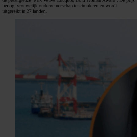
de prestigieuze ‘Prix Veuve Clicquot, Bold Woman Award’. De prijs
beoogt vrouwelijk ondernemerschap te stimuleren en wordt
uitgereikt in 27 landen.