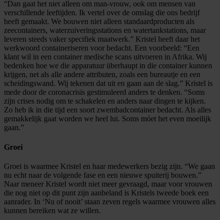
“Dan gaat het niet alleen om man-vrouw, ook om mensen van
verschillende leeftijden. Ik vertel over de omslag die ons bedrijf
heeft gemaakt. We bouwen niet alleen standaardproducten als
zeecontainers, waterzuiveringsstations en watertankstations, maar
leveren steeds vaker specifiek maatwerk.” Kristel heeft daar het
werkwoord containeriseren voor bedacht. Een voorbeeld: “Een
klant wil in een container medische scans uitvoeren in Afrika. Wij
bedenken hoe we die apparatuur überhaupt in die container kunnen
krijgen, net als alle andere attributen, zoals een bureautje en een
scheidingswand. Wij tekenen dat uit en gaan aan de slag.” Kristel is
mede door de coronacrisis gestimuleerd anders te denken. “Soms
zijn crises nodig om te schakelen en anders naar dingen te kijken.
Zo heb ik in die tijd een soort zwembadcontainer bedacht. Als alles
gemakkelijk gaat worden we heel lui. Soms móet het even moeilijk
gaan.”
Groei
Groei is waarmee Kristel en haar medewerkers bezig zijn. “We gaan
nu echt naar de volgende fase en een nieuwe spuiterij bouwen.”
Naar meneer Kristel wordt niet meer gevraagd, maar voor vrouwen
die nog niet op dit punt zijn aanbeland is Kristels tweede boek een
aanrader. In ‘Nu of nooit’ staan zeven regels waarmee vrouwen alles
kunnen bereiken wat ze willen.