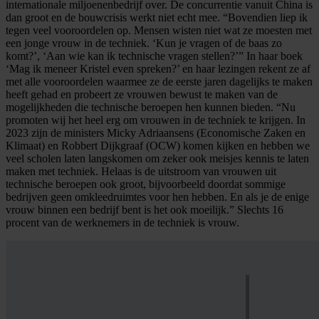
internationale miljoenenbedrijf over. De concurrentie vanuit China is
dan groot en de bouwcrisis werkt niet echt mee. “Bovendien liep ik
tegen veel vooroordelen op. Mensen wisten niet wat ze moesten met
een jonge vrouw in de techniek. ‘Kun je vragen of de baas zo
komt?’, ‘Aan wie kan ik technische vragen stellen?’” In haar boek
‘Mag ik meneer Kristel even spreken?’ en haar lezingen rekent ze af
met alle vooroordelen waarmee ze de eerste jaren dagelijks te maken
heeft gehad en probeert ze vrouwen bewust te maken van de
mogelijkheden die technische beroepen hen kunnen bieden. “Nu
promoten wij het heel erg om vrouwen in de techniek te krijgen. In
2023 zijn de ministers Micky Adriaansens (Economische Zaken en
Klimaat) en Robbert Dijkgraaf (OCW) komen kijken en hebben we
veel scholen laten langskomen om zeker ook meisjes kennis te laten
maken met techniek. Helaas is de uitstroom van vrouwen uit
technische beroepen ook groot, bijvoorbeeld doordat sommige
bedrijven geen omkleedruimtes voor hen hebben. En als je de enige
vrouw binnen een bedrijf bent is het ook moeilijk.” Slechts 16
procent van de werknemers in de techniek is vrouw.