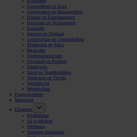
Economie
Gezondheid en Zorg
Governance en Management
Humor en Entertainment
Innovatie en Technologie
Inspiratie
Internet en Digitaal
Leiderschap en Ontwikkeling
Marketing en Sales
Motivatie
Ondernemerschap
Overheid en Politiek
Onderwijs
Sport en Teambuilding
Toekomst en Trends
Wereldwijd
Wetenschap
Dagvoorzitters
Magazine
Diensten
Workshops
AI workshop
Webinars
Sprekers trainingen