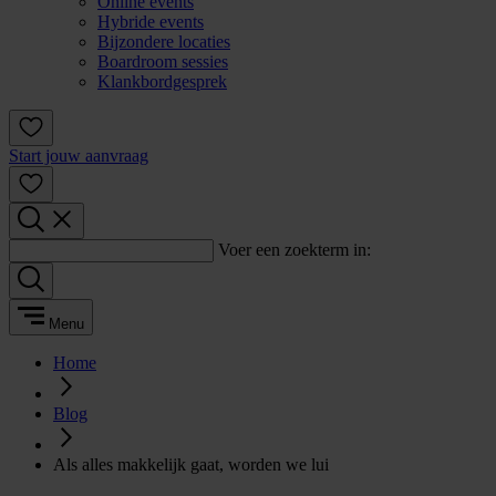
Online events
Hybride events
Bijzondere locaties
Boardroom sessies
Klankbordgesprek
Start jouw aanvraag
Voer een zoekterm in:
Menu
Home
Blog
Als alles makkelijk gaat, worden we lui