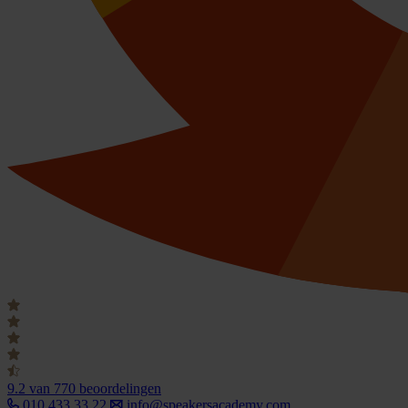
9.2
van 770 beoordelingen
010 433 33 22
info@speakersacademy.com