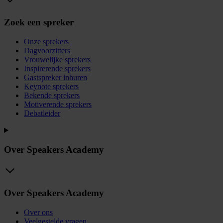
Zoek een spreker
Onze sprekers
Dagvoorzitters
Vrouwelijke sprekers
Inspirerende sprekers
Gastspreker inhuren
Keynote sprekers
Bekende sprekers
Motiverende sprekers
Debatleider
Over Speakers Academy
Over Speakers Academy
Over ons
Veelgestelde vragen