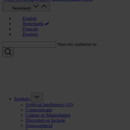
Nederlands
English
Nederlands
Français
Deutsch
Voer een zoekterm in:
Sprekers
Artificial Intelligence (AI)
Communicatie
Cultuur en Maatschappij
Diversiteit en Inclusie
Duurzaamheid