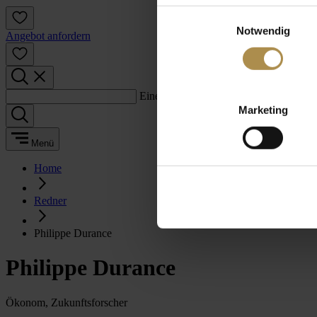
Einwilligungsauswahl
Notwendig
Angebot anfordern
Einen Suchbegriff eingeben:
Marketing
Menü
Home
Redner
Philippe Durance
Philippe Durance
Ökonom, Zukunftsforscher