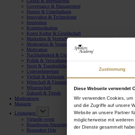
Global & International
Governance & Management
Humor & Unterhaltung
Innovation & Technologie
Inspiration
Kommunikation
Kunst Kultur & Gesellschaft
Marketing & Vertrieb
Moderation & Veranstaltungsleitung
Motivation
Nachhaltigkeit & Umwelt
Politik & Verwaltung
Sport & Teambuilding
Zustimmung
Unternehmertum
Vielfalt & Inklusion
Wirtschaft & Finanzen
Wissenschaft
Diese Webseite verwendet 
Zukunft & Trends
Wir verwenden Cookies, um I
Moderatoren
Magazin
und die Zugriffe auf unsere 
Website an unsere Partner fü
Leistungen
Virtuelle event
möglicherweise mit weiteren
Boardroom-Sitzungen
der Dienste gesammelt habe
Besondere Orte