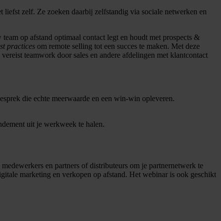
fst zelf. Ze zoeken daarbij zelfstandig via sociale netwerken en
 team op afstand optimaal contact legt en houdt met prospects &
st practices
om remote selling tot een succes te maken. Met deze
nd vereist teamwork door sales en andere afdelingen met klantcontact
n gesprek die echte meerwaarde en een win-win opleveren.
ndement uit je werkweek te halen.
 medewerkers en partners of distributeurs om je partnernetwerk te
igitale marketing en verkopen op afstand. Het webinar is ook geschikt