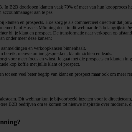
 In B2B doorlopen klanten vaak 70% of meer van hun koopproces het lie
n accountmanager aan te pas.
 klanten en prospects. Hoe zorg je als commercieel directeur dat jouw
rnemer Paul Hassels Mönning deelt in dit webinar de 5 belangrijkste
be
chter bij je klant en prospect. De transformatie naar verkopen op afsta
van onder meer deze kansen:
s, aanmeldingen en verkoopkansen binnenhaalt.
an bereik, nieuwe online gesprekken, klantinzichten en leads.
orgt voor meer focus en winst. Je gaat met die prospects en klanten i
ele kop koffie met jullie klant of prospect.
en tot een veel beter begrip van klant en prospect maar ook om meer re
esteam. Dit webinar kun je bijvoorbeeld inzetten voor je directieteam,
rotere B2B bedrijven om te komen tot nieuwe inspiratie over moderne, d
önning?