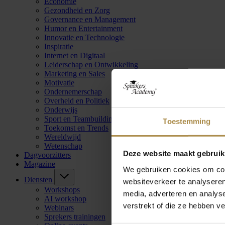
Economie
Gezondheid en Zorg
Governance en Management
Humor en Entertainment
Innovatie en Technologie
Inspiratie
Internet en Digitaal
Leiderschap en Ontwikkeling
Marketing en Sales
Motivatie
Ondernemerschap
Overheid en Politiek
Onderwijs
Sport en Teambuilding
Toestemming
Toekomst en Trends
Wereldwijd
Wetenschap
Deze website maakt gebruik
Dagvoorzitters
Magazine
We gebruiken cookies om cont
Diensten
websiteverkeer te analyseren
Workshops
media, adverteren en analys
AI workshop
verstrekt of die ze hebben v
Webinars
Sprekers trainingen