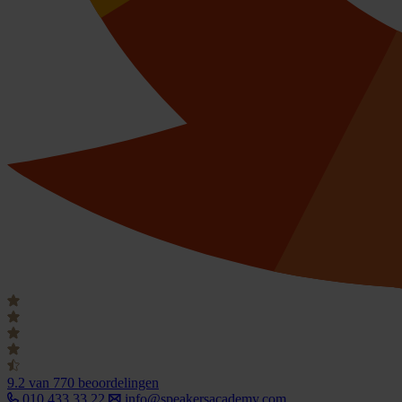
9.2
van 770 beoordelingen
010 433 33 22
info@speakersacademy.com