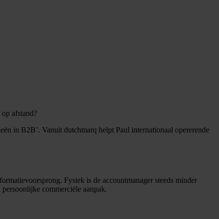
t op afstand?
eën in B2B’. Vanuit dutchmarq helpt Paul internationaal opererende
informatievoorsprong. Fysiek is de accountmanager steeds minder
h persoonlijke commerciële aanpak.