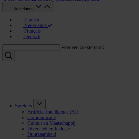
Nederlands
English
Nederlands
Français
Deutsch
Voer een zoekterm in:
Sprekers
Artificial Intelligence (AI)
Communicatie
Cultuur en Maatschappij
Diversiteit en Inclusie
Duurzaamheid