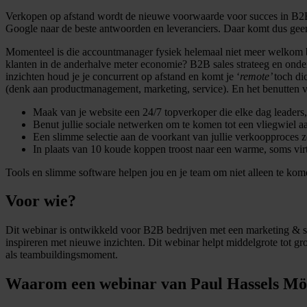
Verkopen op afstand wordt de nieuwe voorwaarde voor succes in B2B.
Google naar de beste antwoorden en leveranciers. Daar komt dus gee
Momenteel is die accountmanager fysiek helemaal niet meer welkom bij
klanten in de anderhalve meter economie? B2B sales strateeg en onde
inzichten houd je je concurrent op afstand en komt je ‘
remote’
toch di
(denk aan productmanagement, marketing, service). En het benutten 
Maak van je website een 24/7 topverkoper die elke dag leader
Benut jullie sociale netwerken om te komen tot een vliegwiel a
Een slimme selectie aan de voorkant van jullie verkoopproces z
In plaats van 10 koude koppen troost naar een warme, soms virtu
Tools en slimme software helpen jou en je team om niet alleen te kom
Voor wie?
Dit webinar is ontwikkeld voor B2B bedrijven met een marketing & sal
inspireren met nieuwe inzichten. Dit webinar helpt middelgrote tot g
als teambuildingsmoment.
Waarom een webinar van Paul Hassels M