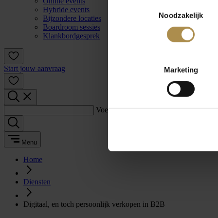
Online events
Toestemmingsselectie
Hybride events
Noodzakelijk
Bijzondere locaties
Boardroom sessies
Klankbordgesprek
Start jouw aanvraag
Marketing
Voer een zoekterm in:
Menu
Home
Diensten
Digitaal, en toch persoonlijk verkopen in B2B