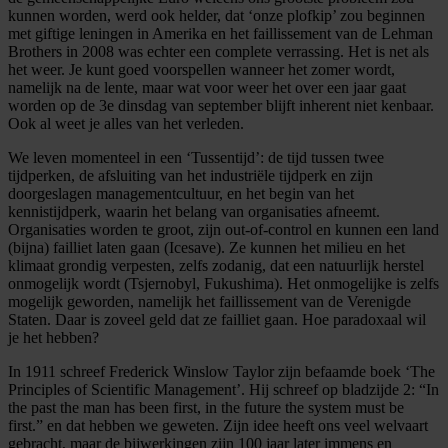
kunnen worden, werd ook helder, dat ‘onze plofkip’ zou beginnen
met giftige leningen in Amerika en het faillissement van de Lehman
Brothers in 2008 was echter een complete verrassing. Het is net als
het weer. Je kunt goed voorspellen wanneer het zomer wordt,
namelijk na de lente, maar wat voor weer het over een jaar gaat
worden op de 3e dinsdag van september blijft inherent niet kenbaar.
Ook al weet je alles van het verleden.
We leven momenteel in een ‘Tussentijd’: de tijd tussen twee
tijdperken, de afsluiting van het industriële tijdperk en zijn
doorgeslagen managementcultuur, en het begin van het
kennistijdperk, waarin het belang van organisaties afneemt.
Organisaties worden te groot, zijn out-of-control en kunnen een land
(bijna) failliet laten gaan (Icesave). Ze kunnen het milieu en het
klimaat grondig verpesten, zelfs zodanig, dat een natuurlijk herstel
onmogelijk wordt (Tsjernobyl, Fukushima). Het onmogelijke is zelfs
mogelijk geworden, namelijk het faillissement van de Verenigde
Staten. Daar is zoveel geld dat ze failliet gaan. Hoe paradoxaal wil
je het hebben?
In 1911 schreef Frederick Winslow Taylor zijn befaamde boek ‘The
Principles of Scientific Management’. Hij schreef op bladzijde 2: “In
the past the man has been first, in the future the system must be
first.” en dat hebben we geweten. Zijn idee heeft ons veel welvaart
gebracht, maar de bijwerkingen zijn 100 jaar later immens en