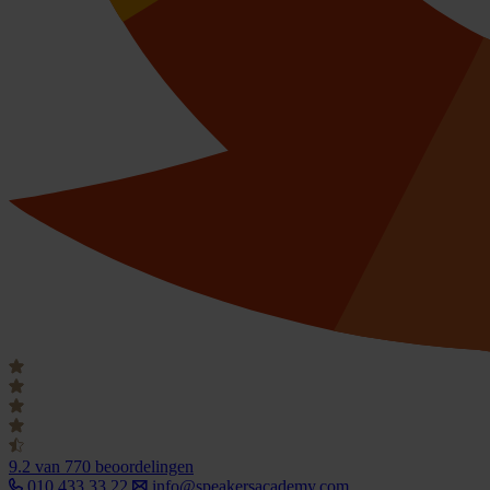
9.2
van 770 beoordelingen
010 433 33 22
info@speakersacademy.com