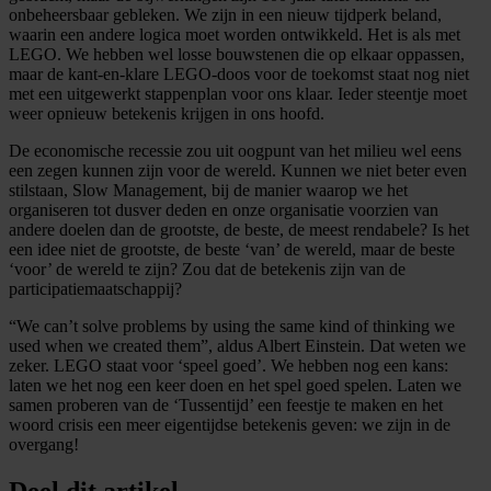
onbeheersbaar gebleken. We zijn in een nieuw tijdperk beland,
waarin een andere logica moet worden ontwikkeld. Het is als met
LEGO. We hebben wel losse bouwstenen die op elkaar oppassen,
maar de kant-en-klare LEGO-doos voor de toekomst staat nog niet
met een uitgewerkt stappenplan voor ons klaar. Ieder steentje moet
weer opnieuw betekenis krijgen in ons hoofd.
De economische recessie zou uit oogpunt van het milieu wel eens
een zegen kunnen zijn voor de wereld. Kunnen we niet beter even
stilstaan, Slow Management, bij de manier waarop we het
organiseren tot dusver deden en onze organisatie voorzien van
andere doelen dan de grootste, de beste, de meest rendabele? Is het
een idee niet de grootste, de beste ‘van’ de wereld, maar de beste
‘voor’ de wereld te zijn? Zou dat de betekenis zijn van de
participatiemaatschappij?
“We can’t solve problems by using the same kind of thinking we
used when we created them”, aldus Albert Einstein. Dat weten we
zeker. LEGO staat voor ‘speel goed’. We hebben nog een kans:
laten we het nog een keer doen en het spel goed spelen. Laten we
samen proberen van de ‘Tussentijd’ een feestje te maken en het
woord crisis een meer eigentijdse betekenis geven: we zijn in de
overgang!
Deel dit artikel