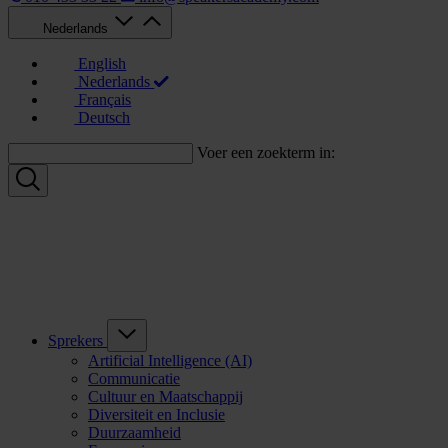
Nederlands
English
Nederlands
Français
Deutsch
Voer een zoekterm in:
Sprekers
Artificial Intelligence (AI)
Communicatie
Cultuur en Maatschappij
Diversiteit en Inclusie
Duurzaamheid