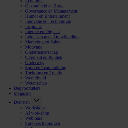
Economie
Gezondheid en Zorg
Governance en Management
Humor en Entertainment
Innovatie en Technologie
Inspiratie
Internet en Digitaal
Leiderschap en Ontwikkeling
Marketing en Sales
Motivatie
Ondernemerschap
Overheid en Politiek
Onderwijs
Sport en Teambuilding
Toekomst en Trends
Wereldwijd
Wetenschap
Dagvoorzitters
Magazine
Diensten
Workshops
AI workshop
Webinars
Sprekers trainingen