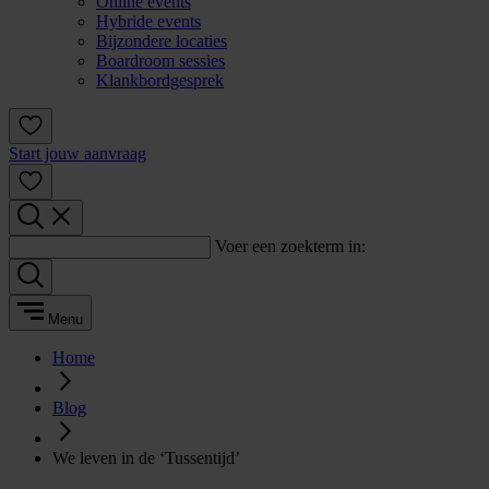
Online events
Hybride events
Bijzondere locaties
Boardroom sessies
Klankbordgesprek
Start jouw aanvraag
Voer een zoekterm in:
Menu
Home
Blog
We leven in de ‘Tussentijd’