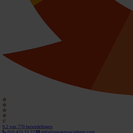
9.2
van 770 beoordelingen
010 433 33 22
info@speakersacademy.com