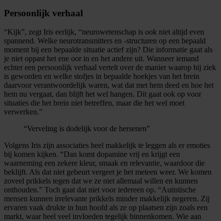
Persoonlijk verhaal
“Kijk”, zegt Iris eerlijk, “neurowetenschap is ook niet altijd even
spannend. Welke neurotransmitters en -structuren op een bepaald
moment bij een bepaalde situatie actief zijn? Die informatie gaat als
je niet oppast het ene oor in en het andere uit. Wanneer iemand
echter een persoonlijk verhaal vertelt over de manier waarop hij ziek
is geworden en welke stofjes in bepaalde hoekjes van het brein
daarvoor verantwoordelijk waren, wat dat met hem deed en hoe het
hem nu vergaat, dan blijft het wel hangen. Dit gaat ook op voor
situaties die het brein niet betreffen, maar die het wel moet
verwerken.”
“Verveling is dodelijk voor de hersenen”
Volgens Iris zijn associaties heel makkelijk te leggen als er emoties
bij komen kijken. “Dan komt dopamine vrij en krijgt een
waarneming een zekere kleur, smaak en relevantie, waardoor die
beklijft. Als dat niet gebeurt vergeet je het meteen weer. We komen
zoveel prikkels tegen dat we ze niet allemaal willen en kunnen
onthouden.” Toch gaat dat niet voor iedereen op. “Autistische
mensen kunnen irrelevante prikkels minder makkelijk negeren. Zij
ervaren vaak drukte in hun hoofd als ze op plaatsen zijn zoals een
markt, waar heel veel invloeden tegelijk binnenkomen. Wie aan