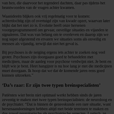
van hen, die daarvoor het tegendeel dachten, daar pas tijdens het
beantwoorden van de vragen achter kwamen.
Waanideeën blijken ook vrij regelmatig voor te komen:
achterdochtig zijn of overtuigd zijn van kwade opzet, waarvan later
blijkt dat het niet zo is. Evolutie heeft onze hersenen
voorgeprogrammeerd om gevaar, onveilige situaties en vijanden te
signaleren. Dat was van belang om te overleven en daarop zijn we
nog super afgestemd en ervaren we situaties soms als onveilig en
mensen als vijandig, terwijl dat niet het geval is.
Bij psychoses is de neiging ergens iets achter te zoeken nog veel
groter. Psychoses zijn doorgaans goed te behandelen met
medicijnen, maar de aanleg voor psychose verdwijnt niet. Je bent en
blijft wie je bent. Heet hangijzer is nu hoe lang je met die medicijnen
moet doorgaan. Ik hoop dat we dat de komende jaren eens goed
kunnen uitzoeken.”
‘Da’s raar: Er zijn twee typen breinspecialisten’
Patiënten wier brein niet optimaal werkt hebben sinds de jaren
zeventig te maken met twee typen breinspecialisten: de neuroloog en
de psychiater. “Dat is binnen de geneeskunde een rare situatie, want
hersenaandoeningen hebben altijd met beide terreinen te maken en
dus zowel neurologische als psychiatrische aspecten. Logisch, ze