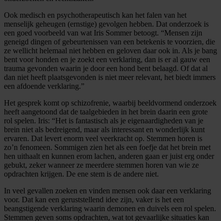
Ook medisch en psychotherapeutisch kan het falen van het
menselijk geheugen (ernstige) gevolgen hebben. Dat onderzoek is
een goed voorbeeld van wat Iris Sommer betoogt. “Mensen zijn
geneigd dingen of gebeurtenissen van een betekenis te voorzien, die
ze wellicht helemaal niet hebben en geloven daar ook in. Als je bang
bent voor honden en je zoekt een verklaring, dan is er al gauw een
trauma gevonden waarin je door een hond bent belaagd. Of dat al
dan niet heeft plaatsgevonden is niet meer relevant, het biedt immers
een afdoende verklaring.”
Het gesprek komt op schizofrenie, waarbij beeldvormend onderzoek
heeft aangetoond dat de taalgebieden in het brein daarin een grote
rol spelen. Iris: “Het is fantastisch als je eigenaardigheden van je
brein niet als bedreigend, maar als interessant en wonderlijk kunt
ervaren. Dat levert enorm veel veerkracht op. Stemmen horen is
zo’n fenomeen. Sommigen zien het als een foefje dat het brein met
hen uithaalt en kunnen erom lachen, anderen gaan er juist erg onder
gebukt, zeker wanneer ze meerdere stemmen horen van wie ze
opdrachten krijgen. De ene stem is de andere niet.
In veel gevallen zoeken en vinden mensen ook daar een verklaring
voor. Dat kan een geruststellend idee zijn, vaker is het een
beangstigende verklaring waarin demonen en duivels een rol spelen.
Stemmen geven soms opdrachten, wat tot gevaarlijke situaties kan