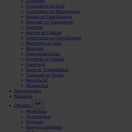
Economie
Gezondheid en Zorg
Governance en Management
Humor en Entertainment
Innovatie en Technologie
Inspiratie
Internet en Digitaal
Leiderschap en Ontwikkeling
Marketing en Sales
Motivatie
Ondernemerschap
Overheid en Politiek
Onderwijs
Sport en Teambuilding
Toekomst en Trends
Wereldwijd
Wetenschap
Dagvoorzitters
Magazine
Diensten
Workshops
AI workshop
Webinars
Sprekers trainingen