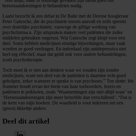
“Niet altijd, maar in sommige gevallen zijn medicijnen om
hersenaandoeningen te behandelen nodig.
Laatst bezocht ik een debat in De Balie met de Deense hoogleraar
Peter Gøtzsche, die de psychiatrie enorm aanvalt en zelfs spreekt
over dodelijke psychiatrie, vanwege de giftige werking van
psychofarmaca. Zijn uitspraken maken veel patiënten die zulke
middelen gebruiken ongerust. Wat Gøtzsche zegt klopt voor een
deel. Soms hebben medicijnen ernstige bijwerkingen, maar vaak
worden ze goed verdragen. En inderdaad zijn antidepressiva niet
heel erg effectief, maar dat geldt ook voor andere behandelingen,
zoals psychotherapie.
Toch moet ik er niet aan denken waar we zouden zijn zonder
medicijnen, want een deel van de patiënten is daarmee echt goed
geholpen, zeker wanneer er sprake is van psychoses.” Ten slotte: Iris
Sommer houdt ervan het brein van haar toehoorders, lezers en
patiënten te prikkelen, zoals ‘Waarnemingen zijn niet altijd waar’ en
‘Hersenaandoeningen zijn meer hetzelfde dan verschillend’. “Dat is
de kern van mijn boeken. De waarheid is voor iedereen net een
(groot) tikkeltje anders.
Deel dit artikel