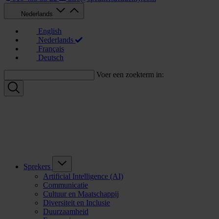
Nederlands
English
Nederlands
Français
Deutsch
Voer een zoekterm in:
Sprekers
Artificial Intelligence (AI)
Communicatie
Cultuur en Maatschappij
Diversiteit en Inclusie
Duurzaamheid