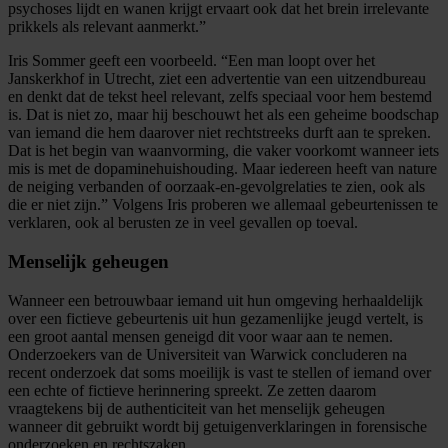
psychoses lijdt en wanen krijgt ervaart ook dat het brein irrelevante
prikkels als relevant aanmerkt.”
Iris Sommer geeft een voorbeeld. “Een man loopt over het
Janskerkhof in Utrecht, ziet een advertentie van een uitzendbureau
en denkt dat de tekst heel relevant, zelfs speciaal voor hem bestemd
is. Dat is niet zo, maar hij beschouwt het als een geheime boodschap
van iemand die hem daarover niet rechtstreeks durft aan te spreken.
Dat is het begin van waanvorming, die vaker voorkomt wanneer iets
mis is met de dopaminehuishouding. Maar iedereen heeft van nature
de neiging verbanden of oorzaak-en-gevolgrelaties te zien, ook als
die er niet zijn.” Volgens Iris proberen we allemaal gebeurtenissen te
verklaren, ook al berusten ze in veel gevallen op toeval.
Menselijk geheugen
Wanneer een betrouwbaar iemand uit hun omgeving herhaaldelijk
over een fictieve gebeurtenis uit hun gezamenlijke jeugd vertelt, is
een groot aantal mensen geneigd dit voor waar aan te nemen.
Onderzoekers van de Universiteit van Warwick concluderen na
recent onderzoek dat soms moeilijk is vast te stellen of iemand over
een echte of fictieve herinnering spreekt. Ze zetten daarom
vraagtekens bij de authenticiteit van het menselijk geheugen
wanneer dit gebruikt wordt bij getuigenverklaringen in forensische
onderzoeken en rechtszaken.