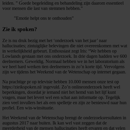
leiden. ” Goede begeleiding en behandeling zijn daarom essentieel
voor mensen die last van stemmen hebben.”
”Emotie helpt ons te onthouden”
Zie ik spoken?
Ze is nu druk bezig met het ‘onderzoek van het jaar’ naar
hallucinaties; zintuiglijke belevingen die niet overeenkomen met wat
in werkelijkheid gebeurt. Enthousiast zegt Iris: “We hebben op
Lowlands gestaan met ons onderzoek. In drie dagen hadden we 600
deelnemers. Geweldig. Normaal hebben we in het laboratorium als
we heel hard werken tien deelnemers in zo’n korte tijd. Vervolgens
zijn we tijdens het Weekend van de Wetenschap op internet gegaan.
Na prachtige pr op televisie hebben 10.000 mensen onze test op
https://zieikspoken.nl/ ingevuld. Zo’n onlineonderzoek heeft wel
beperkingen, doordat je iemand niet het hemd van het lijf kunt
vragen, maar het levert wel een schat aan informatie op. Tegelijk
zien veel invullers het als een spelletje en zijn ze benieuwd naar hun
profiel. Een win-winsituatie.
Het Weekend van de Wetenschap brengt de onderzoeksresultaten in
augustus 2017 naar buiten. Ik kan wel vast zeggen dat de
meerderheid van de mensen hallucinaties heeft ervaren en dat velen