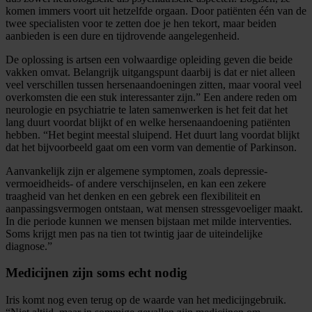
komen immers voort uit hetzelfde orgaan. Door patiënten één van de
twee specialisten voor te zetten doe je hen tekort, maar beiden
aanbieden is een dure en tijdrovende aangelegenheid.
De oplossing is artsen een volwaardige opleiding geven die beide
vakken omvat. Belangrijk uitgangspunt daarbij is dat er niet alleen
veel verschillen tussen hersenaandoeningen zitten, maar vooral veel
overkomsten die een stuk interessanter zijn.” Een andere reden om
neurologie en psychiatrie te laten samenwerken is het feit dat het
lang duurt voordat blijkt of en welke hersenaandoening patiënten
hebben. “Het begint meestal sluipend. Het duurt lang voordat blijkt
dat het bijvoorbeeld gaat om een vorm van dementie of Parkinson.
Aanvankelijk zijn er algemene symptomen, zoals depressie-
vermoeidheids- of andere verschijnselen, en kan een zekere
traagheid van het denken en een gebrek een flexibiliteit en
aanpassingsvermogen ontstaan, wat mensen stressgevoeliger maakt.
In die periode kunnen we mensen bijstaan met milde interventies.
Soms krijgt men pas na tien tot twintig jaar de uiteindelijke
diagnose.”
Medicijnen zijn soms echt nodig
Iris komt nog even terug op de waarde van het medicijngebruik.