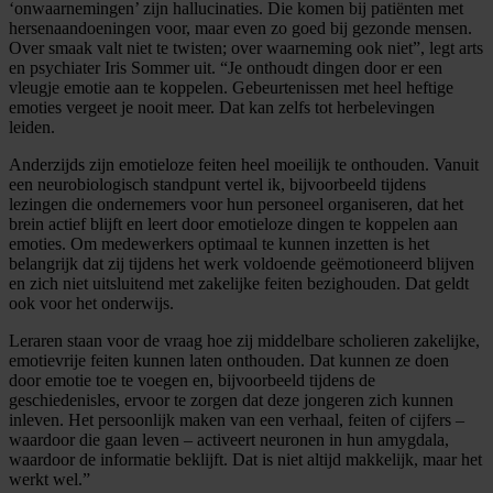
‘onwaarnemingen’ zijn hallucinaties. Die komen bij patiënten met
hersenaandoeningen voor, maar even zo goed bij gezonde mensen.
Over smaak valt niet te twisten; over waarneming ook niet”, legt arts
en psychiater Iris Sommer uit. “Je onthoudt dingen door er een
vleugje emotie aan te koppelen. Gebeurtenissen met heel heftige
emoties vergeet je nooit meer. Dat kan zelfs tot herbelevingen
leiden.
Anderzijds zijn emotieloze feiten heel moeilijk te onthouden. Vanuit
een neurobiologisch standpunt vertel ik, bijvoorbeeld tijdens
lezingen die ondernemers voor hun personeel organiseren, dat het
brein actief blijft en leert door emotieloze dingen te koppelen aan
emoties. Om medewerkers optimaal te kunnen inzetten is het
belangrijk dat zij tijdens het werk voldoende geëmotioneerd blijven
en zich niet uitsluitend met zakelijke feiten bezighouden. Dat geldt
ook voor het onderwijs.
Leraren staan voor de vraag hoe zij middelbare scholieren zakelijke,
emotievrije feiten kunnen laten onthouden. Dat kunnen ze doen
door emotie toe te voegen en, bijvoorbeeld tijdens de
geschiedenisles, ervoor te zorgen dat deze jongeren zich kunnen
inleven. Het persoonlijk maken van een verhaal, feiten of cijfers –
waardoor die gaan leven – activeert neuronen in hun amygdala,
waardoor de informatie beklijft. Dat is niet altijd makkelijk, maar het
werkt wel.”