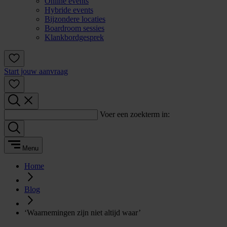
Online events
Hybride events
Bijzondere locaties
Boardroom sessies
Klankbordgesprek
Start jouw aanvraag
Voer een zoekterm in:
Menu
Home
Blog
‘Waarnemingen zijn niet altijd waar’