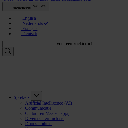
Nederlands
English
Nederlands
Français
Deutsch
Voer een zoekterm in:
Sprekers
Artificial Intelligence (AI)
Communicatie
Cultuur en Maatschappij
Diversiteit en Inclusie
Duurzaamheid