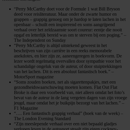
“Perry McCarthy doet voor de Formule 1 wat Bill Bryson
deed voor reisliteratuur. Maar onder de zwarte humor en
grappen – grappig genoeg om je hardop te laten lachen in het
openbaar – schuilt een inspirerend en soms aangrijpend
verhaal over het zeldzaamste soort coureur: eentje die nooit
opgaf en letterlijk bereid was om te sterven bij een poging.” –
The Independent on Sunday
“Perry McCarthy is altijd uitstekend geweest in het
beschrijven van zijn carrière in een reeks memorabele
anekdotes, en hier zijn ze, aaneengeregen in boekvorm. De
lezer wordt regelmatig overvallen door sympathie voor het
schandalige ongeluk van de auteur, of door stuiptrekkingen
van het lachen. Dit is een absoluut fantastisch boek.” –
MotorSport magazine
“Soms zouden boeken, net als sigarettenpakjes, met een
gezondheidswaarschuwing moeten komen. Flat Out Flat
Broke is daar een voorbeeld van, niet alleen omdat het foto’s
bevat van de auteur in de lang vergeten dagen van zijn vroege
jeugd, maar omdat het je buikpijn bezorgt van het lachen.” –
F1 Magazine
“…. Een fantastisch grappig verhaal” (boek van de week) –
The London Evening Standard
“Zijn meeslepende verhaal over een niet bepaald gladjes
verlopen leven in de autosport straalt zijn eigen cockney-