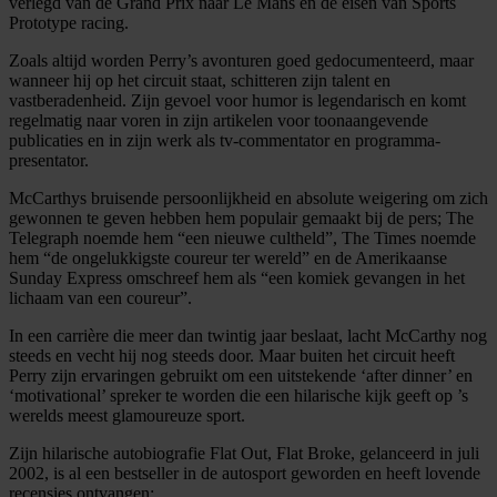
verlegd van de Grand Prix naar Le Mans en de eisen van Sports
Prototype racing.
Zoals altijd worden Perry’s avonturen goed gedocumenteerd, maar
wanneer hij op het circuit staat, schitteren zijn talent en
vastberadenheid. Zijn gevoel voor humor is legendarisch en komt
regelmatig naar voren in zijn artikelen voor toonaangevende
publicaties en in zijn werk als tv-commentator en programma-
presentator.
McCarthys bruisende persoonlijkheid en absolute weigering om zich
gewonnen te geven hebben hem populair gemaakt bij de pers; The
Telegraph noemde hem “een nieuwe cultheld”, The Times noemde
hem “de ongelukkigste coureur ter wereld” en de Amerikaanse
Sunday Express omschreef hem als “een komiek gevangen in het
lichaam van een coureur”.
In een carrière die meer dan twintig jaar beslaat, lacht McCarthy nog
steeds en vecht hij nog steeds door. Maar buiten het circuit heeft
Perry zijn ervaringen gebruikt om een uitstekende ‘after dinner’ en
‘motivational’ spreker te worden die een hilarische kijk geeft op ’s
werelds meest glamoureuze sport.
Zijn hilarische autobiografie Flat Out, Flat Broke, gelanceerd in juli
2002, is al een bestseller in de autosport geworden en heeft lovende
recensies ontvangen: