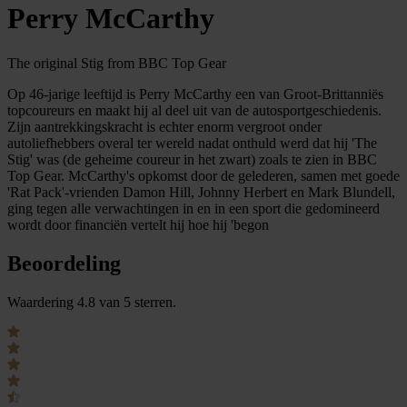
Perry McCarthy
The original Stig from BBC Top Gear
Op 46-jarige leeftijd is Perry McCarthy een van Groot-Brittanniës
topcoureurs en maakt hij al deel uit van de autosportgeschiedenis.
Zijn aantrekkingskracht is echter enorm vergroot onder
autoliefhebbers overal ter wereld nadat onthuld werd dat hij 'The
Stig' was (de geheime coureur in het zwart) zoals te zien in BBC
Top Gear. McCarthy's opkomst door de gelederen, samen met goede
'Rat Pack'-vrienden Damon Hill, Johnny Herbert en Mark Blundell,
ging tegen alle verwachtingen in en in een sport die gedomineerd
wordt door financiën vertelt hij hoe hij 'begon
Beoordeling
Waardering 4.8 van 5 sterren.