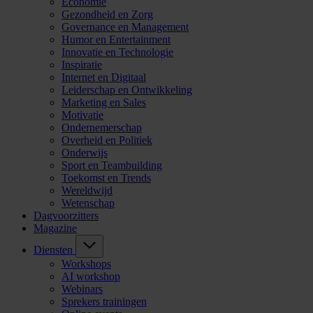
Economie
Gezondheid en Zorg
Governance en Management
Humor en Entertainment
Innovatie en Technologie
Inspiratie
Internet en Digitaal
Leiderschap en Ontwikkeling
Marketing en Sales
Motivatie
Ondernemerschap
Overheid en Politiek
Onderwijs
Sport en Teambuilding
Toekomst en Trends
Wereldwijd
Wetenschap
Dagvoorzitters
Magazine
Diensten
Workshops
AI workshop
Webinars
Sprekers trainingen