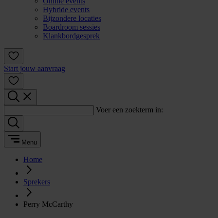
Online events
Hybride events
Bijzondere locaties
Boardroom sessies
Klankbordgesprek
Start jouw aanvraag
Voer een zoekterm in:
Menu
Home
Sprekers
Perry McCarthy