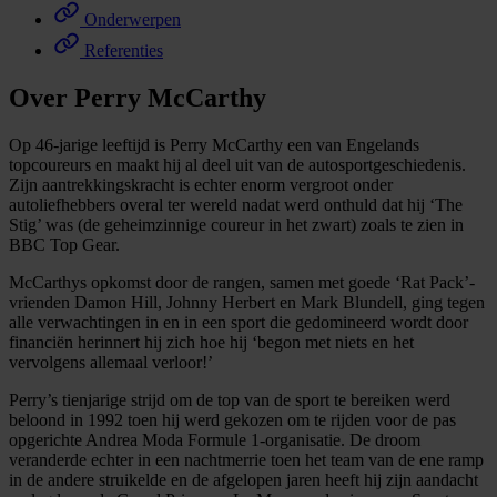
Onderwerpen
Referenties
Over Perry McCarthy
Op 46-jarige leeftijd is Perry McCarthy een van Engelands
topcoureurs en maakt hij al deel uit van de autosportgeschiedenis.
Zijn aantrekkingskracht is echter enorm vergroot onder
autoliefhebbers overal ter wereld nadat werd onthuld dat hij ‘The
Stig’ was (de geheimzinnige coureur in het zwart) zoals te zien in
BBC Top Gear.
McCarthys opkomst door de rangen, samen met goede ‘Rat Pack’-
vrienden Damon Hill, Johnny Herbert en Mark Blundell, ging tegen
alle verwachtingen in en in een sport die gedomineerd wordt door
financiën herinnert hij zich hoe hij ‘begon met niets en het
vervolgens allemaal verloor!’
Perry’s tienjarige strijd om de top van de sport te bereiken werd
beloond in 1992 toen hij werd gekozen om te rijden voor de pas
opgerichte Andrea Moda Formule 1-organisatie. De droom
veranderde echter in een nachtmerrie toen het team van de ene ramp
in de andere struikelde en de afgelopen jaren heeft hij zijn aandacht