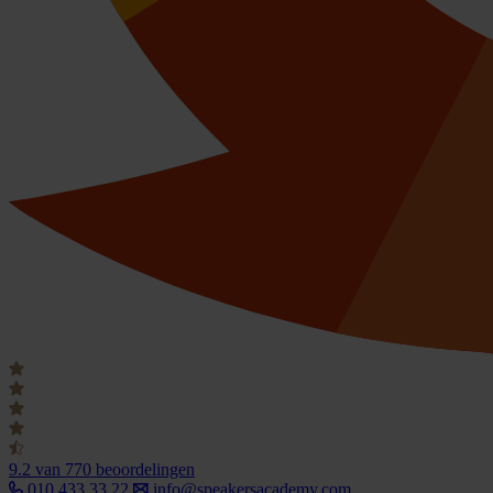
9.2
van 770 beoordelingen
010 433 33 22
info@speakersacademy.com