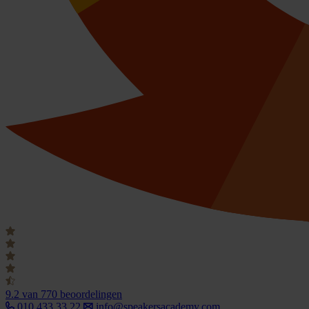
9.2
van 770 beoordelingen
010 433 33 22
info@speakersacademy.com