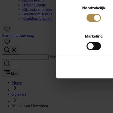
Online events
Toestemmingsselectie
Hybride events
Noodzakelijk
Bijzondere locaties
Boardroom sessies
Klankbordgesprek
Start jouw aanvraag
Marketing
Voer een zoekterm in:
Menu
Home
Sprekers
Meijke van Herwijnen