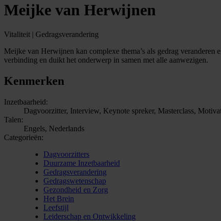
Meijke van Herwijnen
Vitaliteit | Gedragsverandering
Meijke van Herwijnen kan complexe thema’s als gedrag veranderen en ve
verbinding en duikt het onderwerp in samen met alle aanwezigen.
Kenmerken
Inzetbaarheid:
Dagvoorzitter, Interview, Keynote spreker, Masterclass, Motiva
Talen:
Engels, Nederlands
Categorieën:
Dagvoorzitters
Duurzame Inzetbaarheid
Gedragsverandering
Gedragswetenschap
Gezondheid en Zorg
Het Brein
Leefstijl
Leiderschap en Ontwikkeling