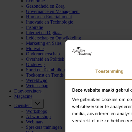
Economie
Gezondheid en Zorg
Governance en Management
Humor en Entertainment
Innovatie en Technologie
Inspiratie
Internet en Digitaal
Leiderschap en Ontwikkeling
Marketing en Sales
Motivatie
Ondernemerschap
Overheid en Politiek
Onderwijs
Sport en Teambuilding
Toestemming
Toekomst en Trends
Wereldwijd
Wetenschap
Deze website maakt gebruik
Dagvoorzitters
Magazine
We gebruiken cookies om cont
Diensten
websiteverkeer te analyseren
Workshops
media, adverteren en analys
AI workshop
verstrekt of die ze hebben v
Webinars
Sprekers trainingen