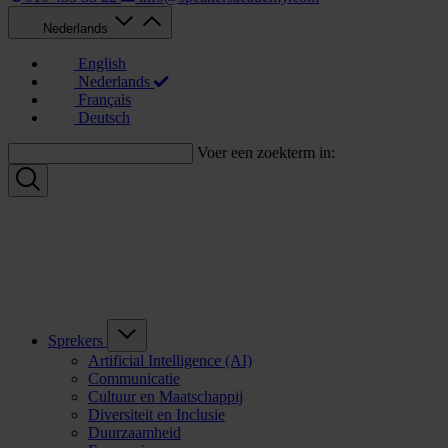
Nederlands
English
Nederlands
Français
Deutsch
Voer een zoekterm in:
Sprekers
Artificial Intelligence (AI)
Communicatie
Cultuur en Maatschappij
Diversiteit en Inclusie
Duurzaamheid