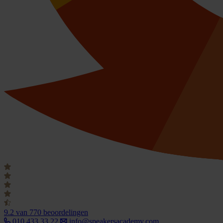
9.2
van 770 beoordelingen
010 433 33 22
info@speakersacademy.com