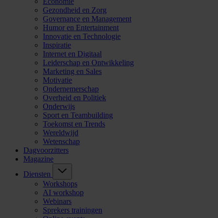
Economie
Gezondheid en Zorg
Governance en Management
Humor en Entertainment
Innovatie en Technologie
Inspiratie
Internet en Digitaal
Leiderschap en Ontwikkeling
Marketing en Sales
Motivatie
Ondernemerschap
Overheid en Politiek
Onderwijs
Sport en Teambuilding
Toekomst en Trends
Wereldwijd
Wetenschap
Dagvoorzitters
Magazine
Diensten
Workshops
AI workshop
Webinars
Sprekers trainingen