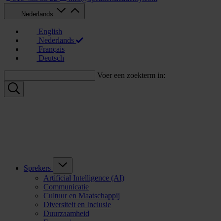
Nederlands
English
Nederlands
Français
Deutsch
Voer een zoekterm in:
Sprekers
Artificial Intelligence (AI)
Communicatie
Cultuur en Maatschappij
Diversiteit en Inclusie
Duurzaamheid