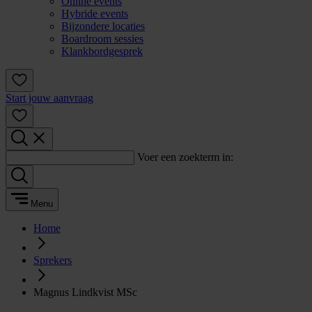
Online events
Hybride events
Bijzondere locaties
Boardroom sessies
Klankbordgesprek
Start jouw aanvraag
Voer een zoekterm in:
Menu
Home
Sprekers
Magnus Lindkvist MSc