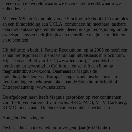
creëren van de wereld waarin we leven en de wereld waarin we
zullen leven.
Met een MSc in Economie van de Stockholm School of Economics
en een filmopleiding aan UCLA, combineert hij meetbare, tastbare
data met fantasierijke, emotionele ideeën in zijn trendspotting om de
sweetspots tussen bedrijfslogica en menselijke magie te ontdekken
en te benutten.
Hij richtte zijn bedrijf, Pattern Recognition, op in 2005 en heeft een
aantal trendspotters in dienst vanuit zijn uitvalsbasis in Stockholm.
Hij is een actief lid van TED (www.ted.com), ’s werelds beste
trendseminar gevestigd in Californië, en schrijft een blog op
magnuslindkvist.vox.com. Daarnaast is Magnus de
opleidingsdirecteur van Europa’s enige academische cursus in
trendspotting en toekomstdenken aan de Stockholm School of
Entrepreneurship (www.sses.com).
De afgelopen jaren heeft Magnus gesproken op vier continenten
voor bedrijven variërend van Fortis, BBC, PADI, MTV, Carlsberg,
KPMG tot een aantal kleinere starters en nichespecialisten.
Aangeboden lezingen:
De beste ideeën ter wereld voor volgend jaar (60-90 min.)