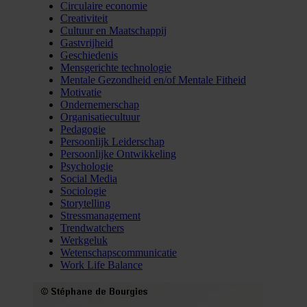
Circulaire economie
Creativiteit
Cultuur en Maatschappij
Gastvrijheid
Geschiedenis
Mensgerichte technologie
Mentale Gezondheid en/of Mentale Fitheid
Motivatie
Ondernemerschap
Organisatiecultuur
Pedagogie
Persoonlijk Leiderschap
Persoonlijke Ontwikkeling
Psychologie
Social Media
Sociologie
Storytelling
Stressmanagement
Trendwatchers
Werkgeluk
Wetenschapscommunicatie
Work Life Balance