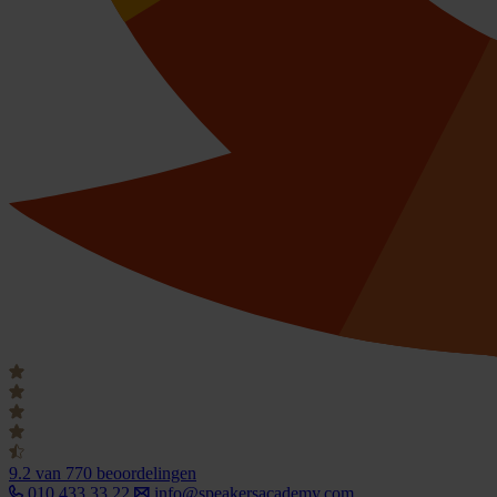
9.2
van 770 beoordelingen
010 433 33 22
info@speakersacademy.com