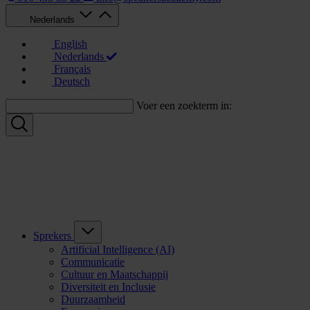
Nederlands
English
Nederlands
Français
Deutsch
Voer een zoekterm in:
Sprekers
Artificial Intelligence (AI)
Communicatie
Cultuur en Maatschappij
Diversiteit en Inclusie
Duurzaamheid