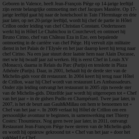
Geboren in Valence, heeft Jean-François Piège op 14-jarige leeftijd
zijn eerste belangrijke ontmoeting met chef Jacques Manière. Op 17-
jarige leeftijd gaat hij naar de hotelschool in Tain l’Hermitage en drie
jaar later, op net 20-jarige leeftijd, wordt hij chef de partie in Hôtel
Crillon onder leiding van chef Christian Constant. Ondertussen
werkt hij in Hôtel Le Chabichou in Courchevel; en ontmoet hij
Bruno Cirino, chef van Château Eza in Eze, een bepalende
ontmoeting in de carrière van chef Piège. Hij vervult zijn militaire
dienst in het Palais de l’Elysée en het jaar daarop keert hij terug naar
chef Cirino. Na een jaar stuurt deze laatste hem naar Alain Ducasse,
met wie hij twaalf jaar zal werken. Hij is eerst Chef in Louis XV
(Monaco), daarna in Relais du Parc (Parijs) en tenslotte in Plaza
Athénée (Parijs). Daar, in 2001, behaalt hij de derde ster van de
Michelin-gids voor dit restaurant. In 2004 keert hij terug naar Hôtel
de Crillon, waar hij Chef wordt van restaurant Les Ambassadeurs.
Onder zijn leiding ontvangt het restaurant in 2005 zijn tweede ster
van de Michelin-gids. Ditzelfde jaar wordt hij uitgeroepen tot « Chef
van het jaar » in de gidsen Pudlo en Champérard. Twee jaar later, in
2007, is het de beurt aan Gault&Millau om hem te benoemen tot «
Chef van het jaar ». In 2009 verlaat hij Hôtel de Crillon om een
persoonlijke avontuur te beginnen, in samenwerking met Thierry
Costes: Thoumieux. Nog geen twee jaar later, in 2011, ontvangt
Restaurant Jean-François Piège twee sterren van de Michelin-gids
en wordt hij opnieuw gekroond tot « Chef van het jaar » door het
vakblad Le Chef.