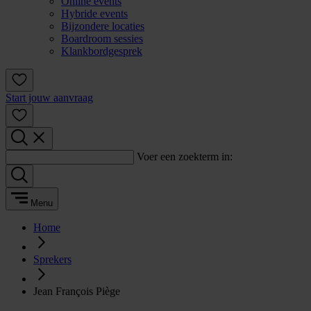
Online events
Hybride events
Bijzondere locaties
Boardroom sessies
Klankbordgesprek
Start jouw aanvraag
Voer een zoekterm in:
Menu
Home
Sprekers
Jean François Piège