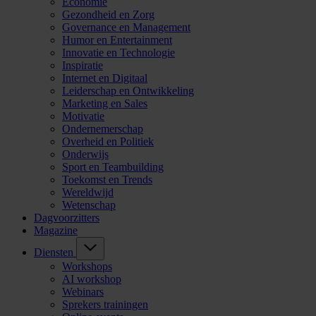
Economie
Gezondheid en Zorg
Governance en Management
Humor en Entertainment
Innovatie en Technologie
Inspiratie
Internet en Digitaal
Leiderschap en Ontwikkeling
Marketing en Sales
Motivatie
Ondernemerschap
Overheid en Politiek
Onderwijs
Sport en Teambuilding
Toekomst en Trends
Wereldwijd
Wetenschap
Dagvoorzitters
Magazine
Diensten
Workshops
AI workshop
Webinars
Sprekers trainingen