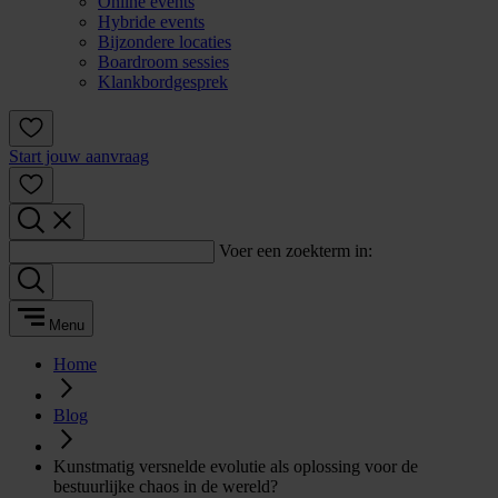
Online events
Hybride events
Bijzondere locaties
Boardroom sessies
Klankbordgesprek
Start jouw aanvraag
Voer een zoekterm in:
Menu
Home
Blog
Kunstmatig versnelde evolutie als oplossing voor de
bestuurlijke chaos in de wereld?