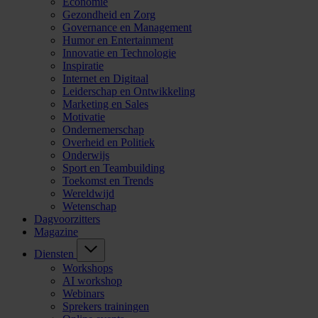
Economie
Gezondheid en Zorg
Governance en Management
Humor en Entertainment
Innovatie en Technologie
Inspiratie
Internet en Digitaal
Leiderschap en Ontwikkeling
Marketing en Sales
Motivatie
Ondernemerschap
Overheid en Politiek
Onderwijs
Sport en Teambuilding
Toekomst en Trends
Wereldwijd
Wetenschap
Dagvoorzitters
Magazine
Diensten
Workshops
AI workshop
Webinars
Sprekers trainingen