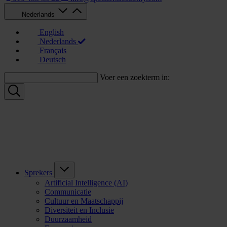
Nederlands
English
Nederlands
Français
Deutsch
Voer een zoekterm in:
Sprekers
Artificial Intelligence (AI)
Communicatie
Cultuur en Maatschappij
Diversiteit en Inclusie
Duurzaamheid