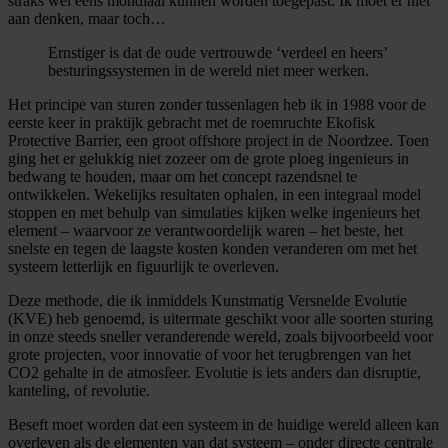
straks wel eens mondiaal kunnen worden toegepast. Ik moet er niet
aan denken, maar toch…
Ernstiger is dat de oude vertrouwde ‘verdeel en heers’
besturingssystemen in de wereld niet meer werken.
Het principe van sturen zonder tussenlagen heb ik in 1988 voor de
eerste keer in praktijk gebracht met de roemruchte Ekofisk
Protective Barrier, een groot offshore project in de Noordzee. Toen
ging het er gelukkig niet zozeer om de grote ploeg ingenieurs in
bedwang te houden, maar om het concept razendsnel te
ontwikkelen. Wekelijks resultaten ophalen, in een integraal model
stoppen en met behulp van simulaties kijken welke ingenieurs het
element – waarvoor ze verantwoordelijk waren – het beste, het
snelste en tegen de laagste kosten konden veranderen om met het
systeem letterlijk en figuurlijk te overleven.
Deze methode, die ik inmiddels Kunstmatig Versnelde Evolutie
(KVE) heb genoemd, is uitermate geschikt voor alle soorten sturing
in onze steeds sneller veranderende wereld, zoals bijvoorbeeld voor
grote projecten, voor innovatie of voor het terugbrengen van het
CO2 gehalte in de atmosfeer. Evolutie is iets anders dan disruptie,
kanteling, of revolutie.
Beseft moet worden dat een systeem in de huidige wereld alleen kan
overleven als de elementen van dat systeem – onder directe centrale