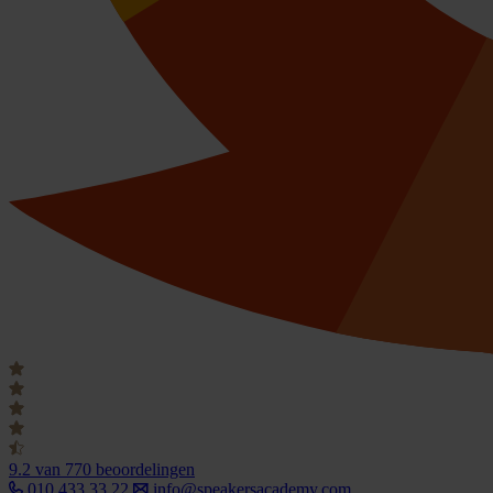
9.2
van 770 beoordelingen
010 433 33 22
info@speakersacademy.com