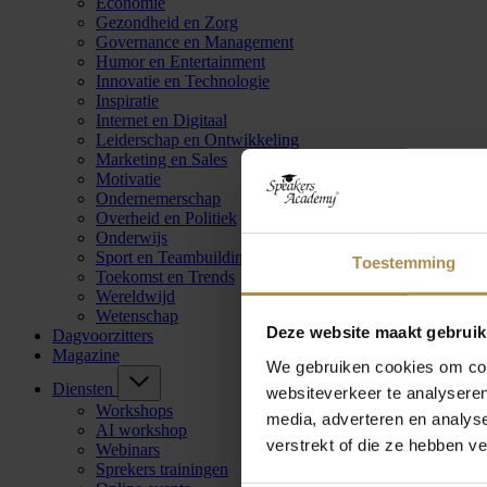
Economie
Gezondheid en Zorg
Governance en Management
Humor en Entertainment
Innovatie en Technologie
Inspiratie
Internet en Digitaal
Leiderschap en Ontwikkeling
Marketing en Sales
Motivatie
Ondernemerschap
Overheid en Politiek
Onderwijs
Sport en Teambuilding
Toestemming
Toekomst en Trends
Wereldwijd
Wetenschap
Deze website maakt gebruik
Dagvoorzitters
Magazine
We gebruiken cookies om cont
Diensten
websiteverkeer te analyseren
Workshops
media, adverteren en analys
AI workshop
verstrekt of die ze hebben v
Webinars
Sprekers trainingen