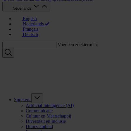
Nederlands
English
Nederlands
Français
Deutsch
Voer een zoekterm in:
Sprekers
Artificial Intelligence (AI)
Communicatie
Cultuur en Maatschappij
Diversiteit en Inclusie
Duurzaamheid