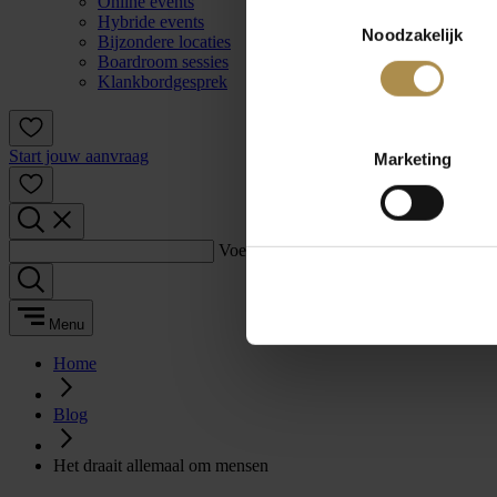
Online events
Toestemmingsselectie
Hybride events
Noodzakelijk
Bijzondere locaties
Boardroom sessies
Klankbordgesprek
Start jouw aanvraag
Marketing
Voer een zoekterm in:
Menu
Home
Blog
Het draait allemaal om mensen