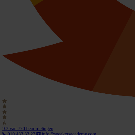
9.2
van 770 beoordelingen
010 433 33 22
info@speakersacademy.com