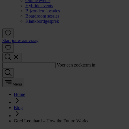
Online events
Hybride events
Bijzondere locaties
Boardroom sessies
Klankbordgesprek
Start jouw aanvraag
Voer een zoekterm in:
Menu
Home
Blog
Gerd Leonhard – How the Future Works