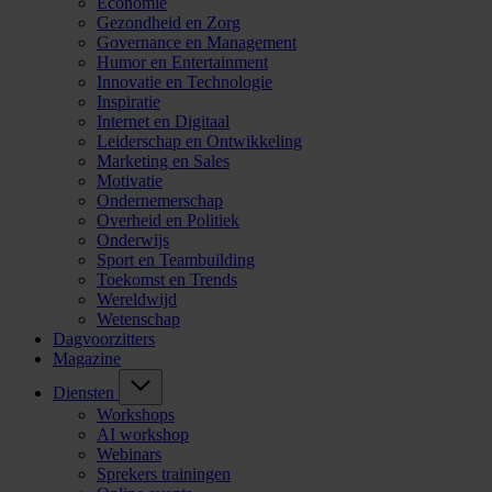
Economie
Gezondheid en Zorg
Governance en Management
Humor en Entertainment
Innovatie en Technologie
Inspiratie
Internet en Digitaal
Leiderschap en Ontwikkeling
Marketing en Sales
Motivatie
Ondernemerschap
Overheid en Politiek
Onderwijs
Sport en Teambuilding
Toekomst en Trends
Wereldwijd
Wetenschap
Dagvoorzitters
Magazine
Diensten
Workshops
AI workshop
Webinars
Sprekers trainingen