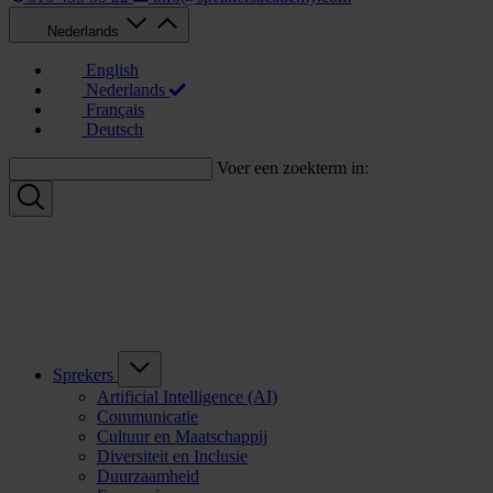
Nederlands
English
Nederlands
Français
Deutsch
Voer een zoekterm in:
Sprekers
Artificial Intelligence (AI)
Communicatie
Cultuur en Maatschappij
Diversiteit en Inclusie
Duurzaamheid