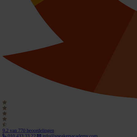
9.2
van 770 beoordelingen
010 433 33 22
info@speakersacademy.com