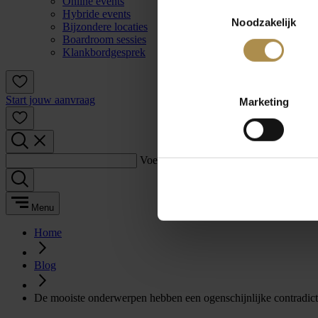
Online events
Toestemmingsselectie
Hybride events
Noodzakelijk
Bijzondere locaties
Boardroom sessies
Klankbordgesprek
Start jouw aanvraag
Marketing
Voer een zoekterm in:
Menu
Home
Blog
De mooiste onderwerpen hebben een ogenschijnlijke contradicti