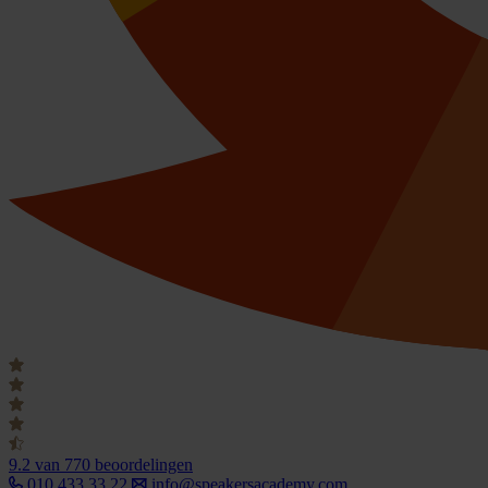
9.2
van 770 beoordelingen
010 433 33 22
info@speakersacademy.com