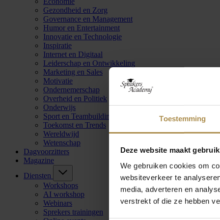
Economie
Gezondheid en Zorg
Governance en Management
Humor en Entertainment
Innovatie en Technologie
Inspiratie
Internet en Digitaal
Leiderschap en Ontwikkeling
Marketing en Sales
Motivatie
Ondernemerschap
Overheid en Politiek
Onderwijs
Sport en Teambuilding
Toestemming
Toekomst en Trends
Wereldwijd
Wetenschap
Deze website maakt gebruik
Dagvoorzitters
Magazine
We gebruiken cookies om cont
Diensten
websiteverkeer te analyseren
Workshops
media, adverteren en analys
AI workshop
verstrekt of die ze hebben v
Webinars
Sprekers trainingen