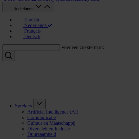
Nederlands
English
Nederlands
Français
Deutsch
Voer een zoekterm in:
Sprekers
Artificial Intelligence (AI)
Communicatie
Cultuur en Maatschappij
Diversiteit en Inclusie
Duurzaamheid