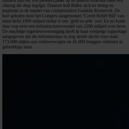
huisarts zijn die wat pleisters plakt op de patiënt Amerika maar een
chirurg die diep ingrijpt. Daarom hult Biden zich ter lering en
inspiratie in de mantel van crisispresident Franklin Roosevelt. De
kort geleden door het Congres aangenomen ‘Covid Reliëf Bill’ van
maar liefst 1900 miljard dollar is een ‘geld en prik’ wet. En nu komt
daar nog eens een infrastructuurvoorstel van 2200 miljard over heen.
De machtige ingenieursvereniging heeft in haar vierjarige rapportage
aangegeven dat die infrastructuur er nog steeds slecht voor staat.
173.000 mijlen aan verkeerswegen en 45.000 bruggen verkeren in
gebrekkige staat.