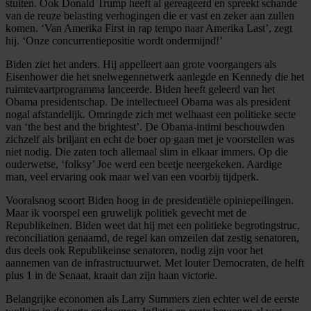
stuiten. Ook Donald Trump heeft al gereageerd en spreekt schande
van de reuze belasting verhogingen die er vast en zeker aan zullen
komen. ‘Van Amerika First in rap tempo naar Amerika Last’, zegt
hij. ‘Onze concurrentiepositie wordt ondermijnd!’
Biden ziet het anders. Hij appelleert aan grote voorgangers als
Eisenhower die het snelwegennetwerk aanlegde en Kennedy die het
ruimtevaartprogramma lanceerde. Biden heeft geleerd van het
Obama presidentschap. De intellectueel Obama was als president
nogal afstandelijk. Omringde zich met welhaast een politieke secte
van ‘the best and the brightest’. De Obama-intimi beschouwden
zichzelf als briljant en echt de boer op gaan met je voorstellen was
niet nodig. Die zaten toch allemaal slim in elkaar immers. Op die
ouderwetse, ‘folksy’ Joe werd een beetje neergekeken. Aardige
man, veel ervaring ook maar wel van een voorbij tijdperk.
Vooralsnog scoort Biden hoog in de presidentiële opiniepeilingen.
Maar ik voorspel een gruwelijk politiek gevecht met de
Republikeinen. Biden weet dat hij met een politieke begrotingstruc,
reconciliation genaamd, de regel kan omzeilen dat zestig senatoren,
dus deels ook Republikeinse senatoren, nodig zijn voor het
aannemen van de infrastructuurwet. Met louter Democraten, de helft
plus 1 in de Senaat, kraait dan zijn haan victorie.
Belangrijke economen als Larry Summers zien echter wel de eerste