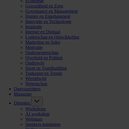
Economie
Gezondheid en Zorg
Governance en Management
Humor en Entertainment
Innovatie en Technologie
Inspiratie
Internet en Digitaal
Leiderschap en Ontwikkeling
Marketing en Sales
Motivatie
Ondernemerschap
Overheid en Politiek
Onderwijs
Sport en Teambuilding
Toekomst en Trends
Wereldwijd
Wetenschap
Dagvoorzitters
Magazine
Diensten
Workshops
AI workshop
Webinars
Sprekers trainingen