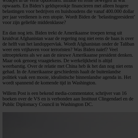
wolkjes in de verte opdoemen. Inflatie en rente bewegen al wat
opwaarts. En Biden’s geldsprookje financieren met alleen hogere
belastingen voor bedrijven en huishoudens die vanaf 400.000 dollar
per jaar verdienen is een utopie. Wordt Biden de ‘belastingpresident’
voor zijn geliefde middenklasse?
En dan nog iets. Biden trekt de Amerikaanse troepen terug uit
kruidvat Afghanistan waar de regering nog niet eens de baas is over
de helft van het landoppervlak. Wordt Afghanistan onder de Taliban
weer een vrijhaven voor terroristen? Was Biden naïef? Veel
uitroeptekens als we aan de nieuwe Amerikaanse president denken.
Maar ook genoeg vraagtekens. De werkelijkheid is altijd
weerbarstig. Over de relatie met China heb ik het dan nog niet eens
gehad. In de Amerikaanse geschiedenis haalt de buitenlandse
politiek vaak een mooie, idealistische binnenlandse agenda in. Het
wordt spannend de komende tijd in Washington.
Willem Post is een bekend media-commentator, schrijver van 16
boeken over de VS en is verbonden aan Instituut Clingendael en de
Public Diplomacy Council in Washington DC.