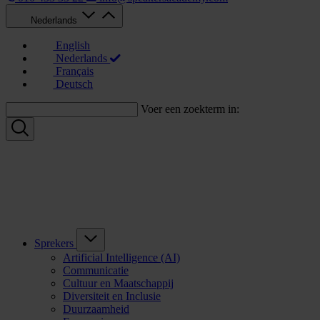
Nederlands
English
Nederlands
Français
Deutsch
Voer een zoekterm in:
Sprekers
Artificial Intelligence (AI)
Communicatie
Cultuur en Maatschappij
Diversiteit en Inclusie
Duurzaamheid