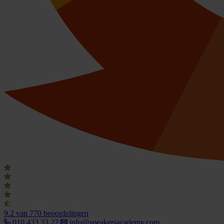
9.2
van 770 beoordelingen
010 433 33 22
info@speakersacademy.com