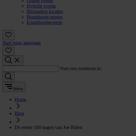
Online events
Hybride events
Bijzondere locaties
Boardroom sessies
Klankbordgesprek
Start jouw aanvraag
Voer een zoekterm in:
Menu
Home
Blog
De eerste 100 dagen van Joe Biden