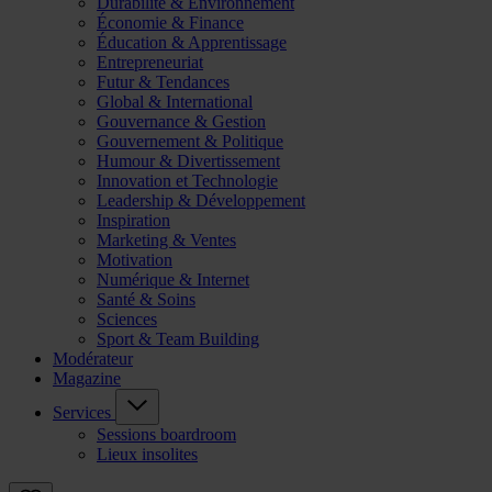
Durabilité & Environnement
Économie & Finance
Éducation & Apprentissage
Entrepreneuriat
Futur & Tendances
Global & International
Gouvernance & Gestion
Gouvernement & Politique
Humour & Divertissement
Innovation et Technologie
Leadership & Développement
Inspiration
Marketing & Ventes
Motivation
Numérique & Internet
Santé & Soins
Sciences
Sport & Team Building
Modérateur
Magazine
Services
Sessions boardroom
Lieux insolites