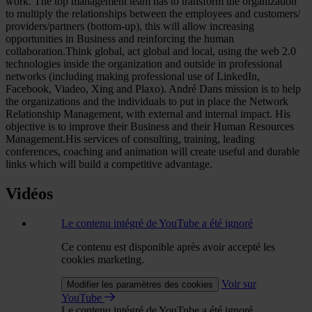
work. The top management team has to transform the organization
to multiply the relationships between the employees and customers/
providers/partners (bottom-up), this will allow increasing
opportunities in Business and reinforcing the human
collaboration.Think global, act global and local, using the web 2.0
technologies inside the organization and outside in professional
networks (including making professional use of LinkedIn,
Facebook, Viadeo, Xing and Plaxo). André Dans mission is to help
the organizations and the individuals to put in place the Network
Relationship Management, with external and internal impact. His
objective is to improve their Business and their Human Resources
Management.His services of consulting, training, leading
conferences, coaching and animation will create useful and durable
links which will build a competitive advantage.
Vidéos
Le contenu intégré de YouTube a été ignoré
Ce contenu est disponible après avoir accepté les
cookies marketing.
Voir sur
Modifier les paramètres des cookies
YouTube
Le contenu intégré de YouTube a été ignoré.