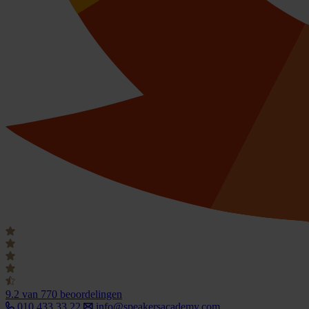
9.2
van 770 beoordelingen
010 433 33 22
info@speakersacademy.com