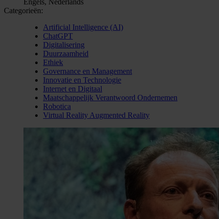
Engels, Nederlands
Categorieën:
Artificial Intelligence (AI)
ChatGPT
Digitalisering
Duurzaamheid
Ethiek
Governance en Management
Innovatie en Technologie
Internet en Digitaal
Maatschappelijk Verantwoord Ondernemen
Robotica
Virtual Reality Augmented Reality