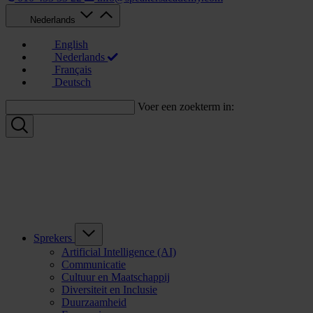
Nederlands
English
Nederlands
Français
Deutsch
Voer een zoekterm in:
Sprekers
Artificial Intelligence (AI)
Communicatie
Cultuur en Maatschappij
Diversiteit en Inclusie
Duurzaamheid