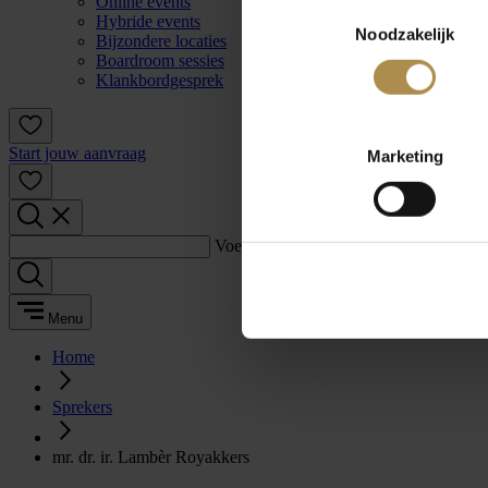
Online events
Toestemmingsselectie
Hybride events
Noodzakelijk
Bijzondere locaties
Boardroom sessies
Klankbordgesprek
Start jouw aanvraag
Marketing
Voer een zoekterm in:
Menu
Home
Sprekers
mr. dr. ir. Lambèr Royakkers