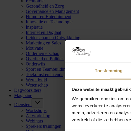
Economie
Gezondheid en Zorg
Governance en Management
Humor en Entertainment
Innovatie en Technologie
Inspiratie
Internet en Digitaal
Leiderschap en Ontwikkeling
Marketing en Sales
Motivatie
Ondernemerschap
Overheid en Politiek
Onderwijs
Sport en Teambuilding
Toestemming
Toekomst en Trends
Wereldwijd
Wetenschap
Deze website maakt gebruik
Dagvoorzitters
Magazine
We gebruiken cookies om cont
Diensten
websiteverkeer te analyseren
Workshops
media, adverteren en analys
AI workshop
verstrekt of die ze hebben v
Webinars
Sprekers trainingen