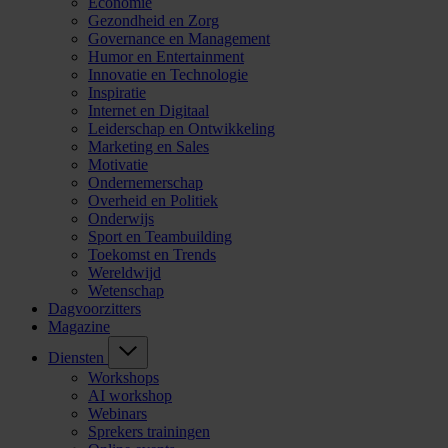
Economie
Gezondheid en Zorg
Governance en Management
Humor en Entertainment
Innovatie en Technologie
Inspiratie
Internet en Digitaal
Leiderschap en Ontwikkeling
Marketing en Sales
Motivatie
Ondernemerschap
Overheid en Politiek
Onderwijs
Sport en Teambuilding
Toekomst en Trends
Wereldwijd
Wetenschap
Dagvoorzitters
Magazine
Diensten
Workshops
AI workshop
Webinars
Sprekers trainingen