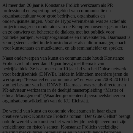
Al meer dan 20 jaar is Konstanze Frölich werkzaam als PR-
professional en expert op het gebied van communicatie en
organisatiecultuur voor grote bedrijven, organisaties en
onderwijsinstellingen. Voor de HypoVereinsbank was ze actief als
projectmanager en moderator van de Kempfenhausener gesprekken,
en ze ontwierp en beheerde de dialoog met het publiek voor
politieke partijen, welzijnsorganisaties en universiteiten. Daarnaast is
ze nog steeds actief in de kunsteducatie: als cultuurmanager, coach
voor kunstenaars en muzikanten, en als seminarleider en spreker.
Naast onderwerpen van kunst en communicatie houdt Konstanze
Frölich zich al meer dan 10 jaar bezig met thema’s van
bedrijfsethiek. Ze is al meer dan 10 jaar lid van het Duitse netwerk
voor bedrijfsethiek (DNWE), leidde in München meerdere jaren de
werkgroep “Personeel en communicatie” en was van 2008-2010 lid
van het bestuur van het DNWE. Daarnaast was ze als directeur en
PR-adviseur werkzaam in de deeltijd masteropleiding “Master of
ethical Management” (Waarden-georiënteerd personeelsbeheer en
organisatieontwikkeling) van de KU Eichstätt.
De wereld van kunst en economie vloeit samen in haar eigen
creatieve werk: Konstanze Frölichs roman “Der Gute Cellist” brengt
ook de wereld van kunst en het wereldwijde bedrijfsleven met zijn
verleidingen en risico’s samen. Konstanze Frölichs veelzijdige
ervaring met culturen, organisaties en in verschillende beroepen