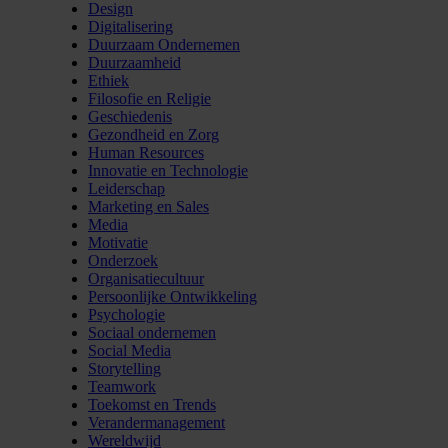
Design
Digitalisering
Duurzaam Ondernemen
Duurzaamheid
Ethiek
Filosofie en Religie
Geschiedenis
Gezondheid en Zorg
Human Resources
Innovatie en Technologie
Leiderschap
Marketing en Sales
Media
Motivatie
Onderzoek
Organisatiecultuur
Persoonlijke Ontwikkeling
Psychologie
Sociaal ondernemen
Social Media
Storytelling
Teamwork
Toekomst en Trends
Verandermanagement
Wereldwijd