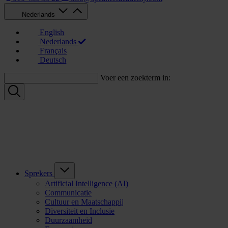
Nederlands
English
Nederlands
Français
Deutsch
Voer een zoekterm in:
Sprekers
Artificial Intelligence (AI)
Communicatie
Cultuur en Maatschappij
Diversiteit en Inclusie
Duurzaamheid