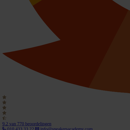
9.2
van 770 beoordelingen
010 433 33 22
info@speakersacademy.com