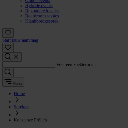
Online events
Hybride events
Bijzondere locaties
Boardroom sessies
Klankbordgesprek
Start jouw aanvraag
Voer een zoekterm in:
Menu
Home
Sprekers
Konstanze Frölich