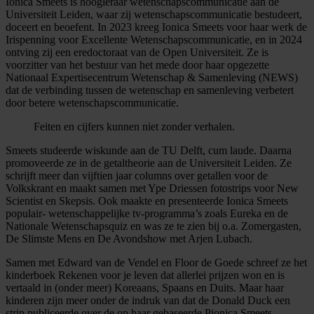
Ionica Smeets is hoogleraar wetenschapscommunicatie aan de
Universiteit Leiden, waar zij wetenschapscommunicatie bestudeert,
doceert en beoefent. In 2023 kreeg Ionica Smeets voor haar werk de
Irispenning voor Excellente Wetenschapscommunicatie, en in 2024
ontving zij een eredoctoraat van de Open Universiteit. Ze is
voorzitter van het bestuur van het mede door haar opgezette
Nationaal Expertisecentrum Wetenschap & Samenleving (NEWS)
dat de verbinding tussen de wetenschap en samenleving verbetert
door betere wetenschapscommunicatie.
Feiten en cijfers kunnen niet zonder verhalen.
Smeets studeerde wiskunde aan de TU Delft, cum laude. Daarna
promoveerde ze in de getaltheorie aan de Universiteit Leiden. Ze
schrijft meer dan vijftien jaar columns over getallen voor de
Volkskrant en maakt samen met Ype Driessen fotostrips voor New
Scientist en Skepsis. Ook maakte en presenteerde Ionica Smeets
populair- wetenschappelijke tv-programma’s zoals Eureka en de
Nationale Wetenschapsquiz en was ze te zien bij o.a. Zomergasten,
De Slimste Mens en De Avondshow met Arjen Lubach.
Samen met Edward van de Vendel en Floor de Goede schreef ze het
kinderboek Rekenen voor je leven dat allerlei prijzen won en is
vertaald in (onder meer) Koreaans, Spaans en Duits. Maar haar
kinderen zijn meer onder de indruk van dat de Donald Duck een
strip publiceerde over de op haar gebaseerde Pionica Smeets.