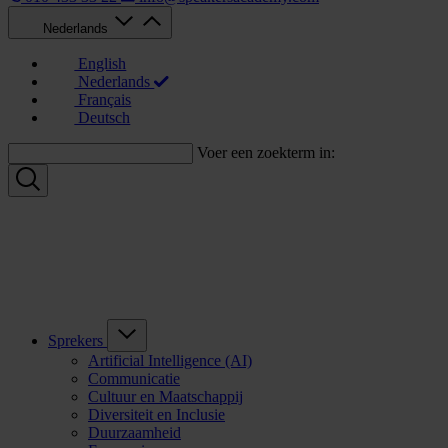
Nederlands
English
Nederlands
Français
Deutsch
Voer een zoekterm in:
Sprekers
Artificial Intelligence (AI)
Communicatie
Cultuur en Maatschappij
Diversiteit en Inclusie
Duurzaamheid