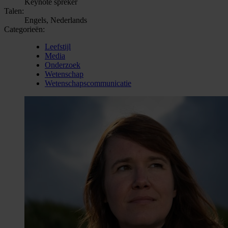
Keynote spreker
Talen:
Engels, Nederlands
Categorieën:
Leefstijl
Media
Onderzoek
Wetenschap
Wetenschapscommunicatie