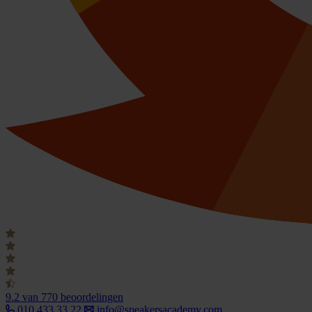
9.2
van 770 beoordelingen
010 433 33 22
info@speakersacademy.com