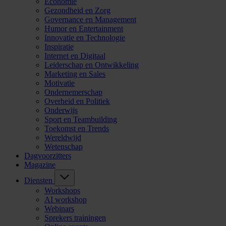
Economie
Gezondheid en Zorg
Governance en Management
Humor en Entertainment
Innovatie en Technologie
Inspiratie
Internet en Digitaal
Leiderschap en Ontwikkeling
Marketing en Sales
Motivatie
Ondernemerschap
Overheid en Politiek
Onderwijs
Sport en Teambuilding
Toekomst en Trends
Wereldwijd
Wetenschap
Dagvoorzitters
Magazine
Diensten
Workshops
AI workshop
Webinars
Sprekers trainingen