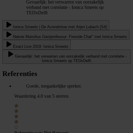
Gevaarlijk: het verwarren van oorzakelijk
verband met correlatie - Ionica Smeets op
TEDxDelft
Ionica Smeets | De Avondshow met Arjen Lubach (S4)
Nature Marsilius Gastprofessur: Fireside Chat" met Ionica Smeets
Exact Live 2019: Ionica Smeets
Gevaarlijk: het verwarren van oorzakelijk verband met correlatie -
Ionica Smeets op TEDxDelft
Referenties
Goede, toegankelijke spreker.
Waardering 4.0 van 5 sterren.
Referentie van:
Piet Bervoets