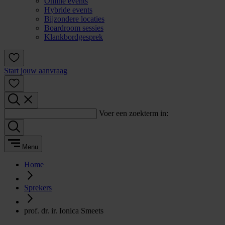
Online events
Hybride events
Bijzondere locaties
Boardroom sessies
Klankbordgesprek
Start jouw aanvraag
Voer een zoekterm in:
Menu
Home
Sprekers
prof. dr. ir. Ionica Smeets