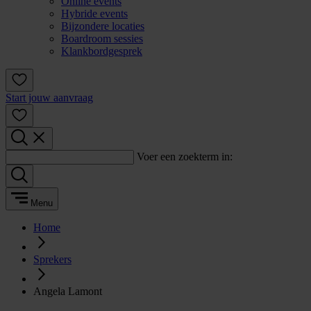
Online events
Hybride events
Bijzondere locaties
Boardroom sessies
Klankbordgesprek
Start jouw aanvraag
Voer een zoekterm in:
Menu
Home
Sprekers
Angela Lamont