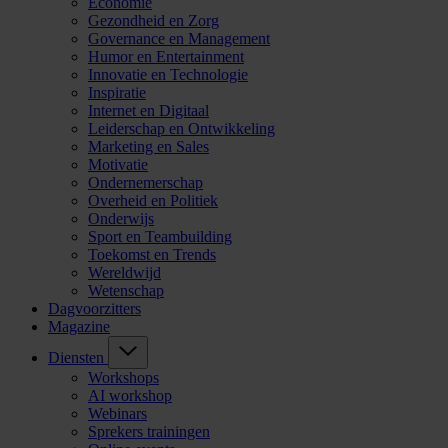
Economie
Gezondheid en Zorg
Governance en Management
Humor en Entertainment
Innovatie en Technologie
Inspiratie
Internet en Digitaal
Leiderschap en Ontwikkeling
Marketing en Sales
Motivatie
Ondernemerschap
Overheid en Politiek
Onderwijs
Sport en Teambuilding
Toekomst en Trends
Wereldwijd
Wetenschap
Dagvoorzitters
Magazine
Diensten
Workshops
AI workshop
Webinars
Sprekers trainingen