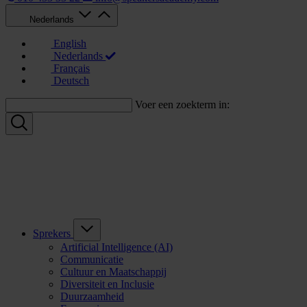
Nederlands
English
Nederlands
Français
Deutsch
Voer een zoekterm in:
Sprekers
Artificial Intelligence (AI)
Communicatie
Cultuur en Maatschappij
Diversiteit en Inclusie
Duurzaamheid