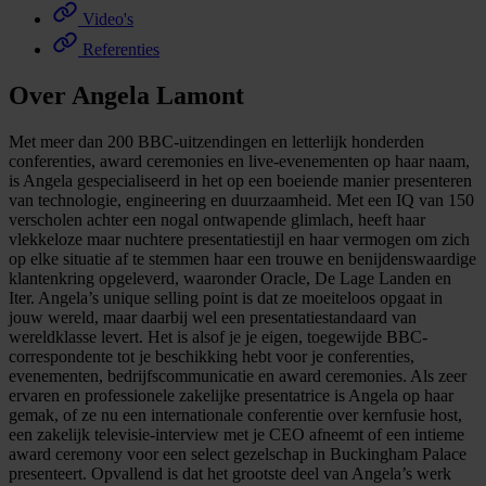
Video's
Referenties
Over Angela Lamont
Met meer dan 200 BBC-uitzendingen en letterlijk honderden
conferenties, award ceremonies en live-evenementen op haar naam,
is Angela gespecialiseerd in het op een boeiende manier presenteren
van technologie, engineering en duurzaamheid. Met een IQ van 150
verscholen achter een nogal ontwapende glimlach, heeft haar
vlekkeloze maar nuchtere presentatiestijl en haar vermogen om zich
op elke situatie af te stemmen haar een trouwe en benijdenswaardige
klantenkring opgeleverd, waaronder Oracle, De Lage Landen en
Iter. Angela’s unique selling point is dat ze moeiteloos opgaat in
jouw wereld, maar daarbij wel een presentatiestandaard van
wereldklasse levert. Het is alsof je je eigen, toegewijde BBC-
correspondente tot je beschikking hebt voor je conferenties,
evenementen, bedrijfscommunicatie en award ceremonies. Als zeer
ervaren en professionele zakelijke presentatrice is Angela op haar
gemak, of ze nu een internationale conferentie over kernfusie host,
een zakelijk televisie-interview met je CEO afneemt of een intieme
award ceremony voor een select gezelschap in Buckingham Palace
presenteert. Opvallend is dat het grootste deel van Angela’s werk