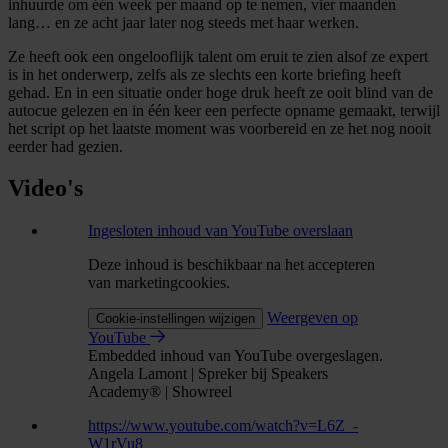
inhuurde om één week per maand op te nemen, vier maanden
lang… en ze acht jaar later nog steeds met haar werken.
Ze heeft ook een ongelooflijk talent om eruit te zien alsof ze expert
is in het onderwerp, zelfs als ze slechts een korte briefing heeft
gehad. En in een situatie onder hoge druk heeft ze ooit blind van de
autocue gelezen en in één keer een perfecte opname gemaakt, terwijl
het script op het laatste moment was voorbereid en ze het nog nooit
eerder had gezien.
Video's
Ingesloten inhoud van YouTube overslaan
Deze inhoud is beschikbaar na het accepteren
van marketingcookies.
Weergeven op
Cookie-instellingen wijzigen
YouTube
Embedded inhoud van YouTube overgeslagen.
Angela Lamont | Spreker bij Speakers
Academy® | Showreel
https://www.youtube.com/watch?v=L6Z_-
W1rVu8