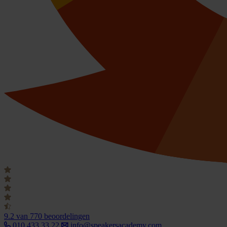
9.2
van 770 beoordelingen
010 433 33 22
info@speakersacademy.com