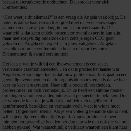
bestaat uit terugkerende opdrachten. Dat spreekt voor zich.
Conferenties:
“Hoe weet je dit allemaal?” is een vraag die Angela vaak krijgt. De
reden is dat ze haar research zo goed doet dat veel aanwezigen
aannemen dat ze al jarenlang in hun sector werkzaam is. De
waarheid is dat geen enkele presentator overal expert in kan zijn,
maar met zorgvuldig onderzoek kan zelfs je eigen CEO gaan
geloven dat Angela een expert is in jouw vakgebied. Angela is
beschikbaar om je conferentie te hosten of voor keynotes.
Evenementen & award ceremonies:
Het laatste wat je wilt bij een live-evenement is een saaie,
vervelende ceremoniemeester… en dat is precies het laatste wat
Angela is. Haar enige doel is dat jouw publiek naar huis gaat na een
geweldig evenement en dat de organisatie zo tevreden is dat ze haar
keer op keer terugvragen. Haar stijl is boeiend, bescheiden,
professioneel en toch vermakelijk. En ze heeft een slimme manier
om dingen vanuit een ander, interessant perspectief te bekijken. Dus
de volgende keer dat je wilt dat je publiek zich tegelijkertijd
geïnformeerd, betrokken en vermaakt voelt, weet je wie je moet
bellen. Opgenomen Media: Als je een volledig bemande studio hebt,
wil je geen tijd verspillen; tijd is geld. Angela produceert meer
minuten hoogwaardige beelden per dag dan wie dan ook die we ooit
hebben gekend. Wat waarschijnlijk verklaart waarom een klant haar