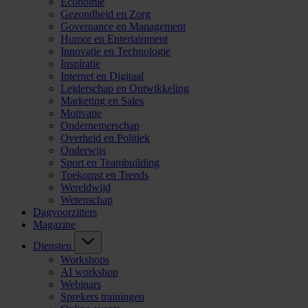
Economie
Gezondheid en Zorg
Governance en Management
Humor en Entertainment
Innovatie en Technologie
Inspiratie
Internet en Digitaal
Leiderschap en Ontwikkeling
Marketing en Sales
Motivatie
Ondernemerschap
Overheid en Politiek
Onderwijs
Sport en Teambuilding
Toekomst en Trends
Wereldwijd
Wetenschap
Dagvoorzitters
Magazine
Diensten
Workshops
AI workshop
Webinars
Sprekers trainingen