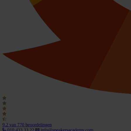
9.2
van 770 beoordelingen
010 433 33 22
info@speakersacademy.com