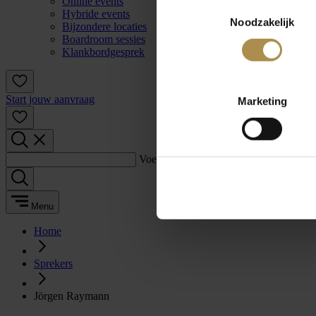
Online events
Toestemmingsselectie
Hybride events
Noodzakelijk
Bijzondere locaties
Boardroom sessies
Klankbordgesprek
Start jouw aanvraag
Marketing
Voer een zoekterm in:
Menu
Home
Sprekers
Jörgen Raymann