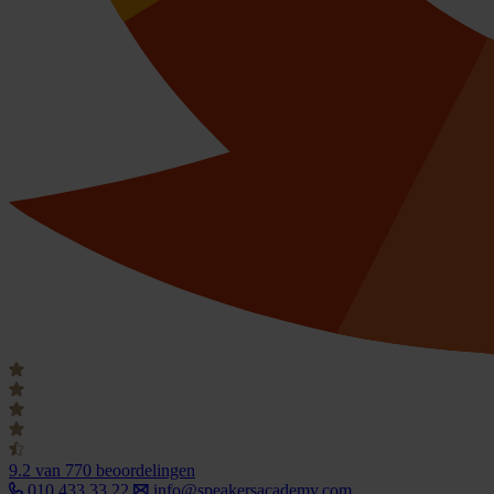
9.2
van 770 beoordelingen
010 433 33 22
info@speakersacademy.com