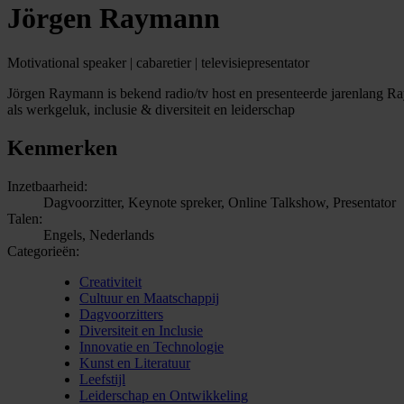
Jörgen Raymann
Motivational speaker | cabaretier | televisiepresentator
Jörgen Raymann is bekend radio/tv host en presenteerde jarenlang Raym
als werkgeluk, inclusie & diversiteit en leiderschap
Kenmerken
Inzetbaarheid:
Dagvoorzitter, Keynote spreker, Online Talkshow, Presentator
Talen:
Engels, Nederlands
Categorieën:
Creativiteit
Cultuur en Maatschappij
Dagvoorzitters
Diversiteit en Inclusie
Innovatie en Technologie
Kunst en Literatuur
Leefstijl
Leiderschap en Ontwikkeling