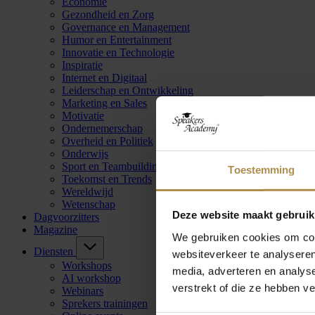
Economie
Gezondheid en Zorg
Governance en Management
Humor en Entertainment
Innovatie en Technologie
Inspiratie
Internet en Digitaal
Leiderschap en Ontwikkeling
Marketing en Sales
Motivatie
Ondernemerschap
Overheid en Politiek
Onderwijs
Sport en Teambuilding
Toestemming
Toekomst en Trends
Wereldwijd
Wetenschap
Deze website maakt gebruik
Dagvoorzitters
Magazine
We gebruiken cookies om cont
Diensten
websiteverkeer te analyseren
Workshops
media, adverteren en analys
AI workshop
verstrekt of die ze hebben v
Webinars
Sprekers trainingen