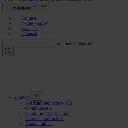
Nederlands
English
Nederlands
Français
Deutsch
Voer een zoekterm in:
Sprekers
Artificial Intelligence (AI)
Communicatie
Cultuur en Maatschappij
Diversiteit en Inclusie
Duurzaamheid