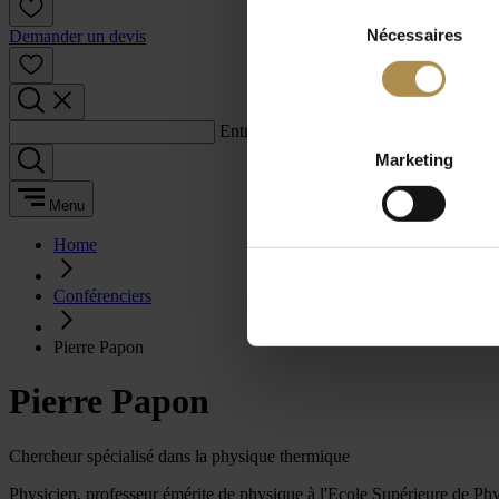
Sélection
Nécessaires
du
Demander un devis
consentement
Entrez un terme de recherche :
Marketing
Menu
Home
Conférenciers
Pierre Papon
Pierre Papon
Chercheur spécialisé dans la physique thermique
Physicien, professeur émérite de physique à l'Ecole Supérieure de Phys