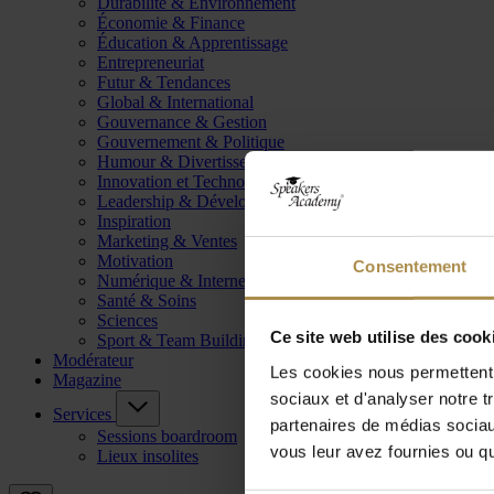
Durabilité & Environnement
Économie & Finance
Éducation & Apprentissage
Entrepreneuriat
Futur & Tendances
Global & International
Gouvernance & Gestion
Gouvernement & Politique
Humour & Divertissement
Innovation et Technologie
Leadership & Développement
Inspiration
Marketing & Ventes
Motivation
Consentement
Numérique & Internet
Santé & Soins
Sciences
Ce site web utilise des cook
Sport & Team Building
Modérateur
Les cookies nous permettent d
Magazine
sociaux et d'analyser notre t
Services
partenaires de médias sociaux
Sessions boardroom
vous leur avez fournies ou qu'
Lieux insolites