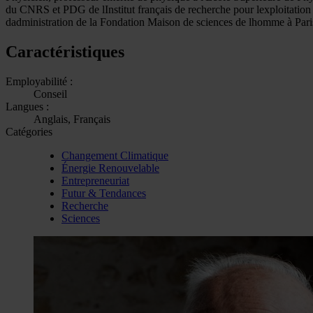
du CNRS et PDG de lInstitut français de recherche pour lexploitation
dadministration de la Fondation Maison de sciences de lhomme à Par
Caractéristiques
Employabilité :
Conseil
Langues :
Anglais, Français
Catégories
Changement Climatique
Énergie Renouvelable
Entrepreneuriat
Futur & Tendances
Recherche
Sciences