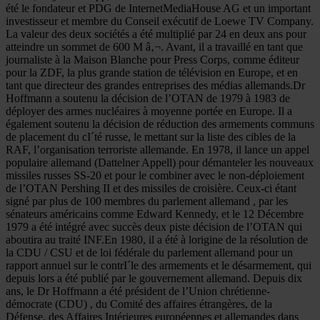
été le fondateur et PDG de InternetMediaHouse AG et un important
investisseur et membre du Conseil exécutif de Loewe TV Company.
La valeur des deux sociétés a été multiplié par 24 en deux ans pour
atteindre un sommet de 600 M â‚¬. Avant, il a travaillé en tant que
journaliste à la Maison Blanche pour Press Corps, comme éditeur
pour la ZDF, la plus grande station de télévision en Europe, et en
tant que directeur des grandes entreprises des médias allemands.Dr
Hoffmann a soutenu la décision de l’OTAN de 1979 à 1983 de
déployer des armes nucléaires à moyenne portée en Europe. Il a
également soutenu la décision de réduction des armements communs
de placement du cI´té russe, le mettant sur la liste des cibles de la
RAF, l’organisation terroriste allemande. En 1978, il lance un appel
populaire allemand (Dattelner Appell) pour démanteler les nouveaux
missiles russes SS-20 et pour le combiner avec le non-déploiement
de l’OTAN Pershing II et des missiles de croisière. Ceux-ci étant
signé par plus de 100 membres du parlement allemand , par les
sénateurs américains comme Edward Kennedy, et le 12 Décembre
1979 a été intégré avec succès deux piste décision de l’OTAN qui
aboutira au traité INF.En 1980, il a été à lorigine de la résolution de
la CDU / CSU et de loi fédérale du parlement allemand pour un
rapport annuel sur le contrI´le des armements et le désarmement, qui
depuis lors a été publié par le gouvernement allemand. Depuis dix
ans, le Dr Hoffmann a été président de l’Union chrétienne-
démocrate (CDU) , du Comité des affaires étrangères, de la
Défense, des Affaires Intérieures européennes et allemandes dans