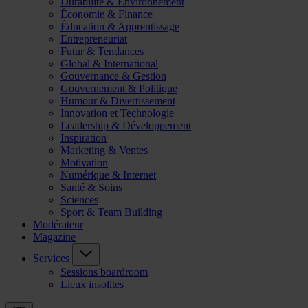
Durabilité & Environnement
Économie & Finance
Éducation & Apprentissage
Entrepreneuriat
Futur & Tendances
Global & International
Gouvernance & Gestion
Gouvernement & Politique
Humour & Divertissement
Innovation et Technologie
Leadership & Développement
Inspiration
Marketing & Ventes
Motivation
Numérique & Internet
Santé & Soins
Sciences
Sport & Team Building
Modérateur
Magazine
Services
Sessions boardroom
Lieux insolites