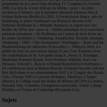
propriétaire de la Loewe Opta Holding TV Company.En Octobre
2000, il a reçu la «Croix fédérale du Mérite » pour « les idées
novatrices d’affaires» par le président allemand Johannes Rau à
Schloss Bellevue (Berlin).En 2002, à Friedrichsruh Palace, près de
Hambourg, le prince Ferdinand von Bismarck décerne à Dr.
Hubertus Hoffmann la « Médaille Bismarck en argent avec des
feuilles de chIªne dor » pour sa « fidélité patriotique et sa conscience
nationale prussienne ».Dr Hoffmann est l’auteur de deux livres sur
les armes nucléaires (« Atomkrieg, Atomfrieden: Technik, Strategie,
Abrüstung » 1980; « Die Atompartner: Washington – Bonn und die
Modernisierung der taktischen Kernwaffen », 1986).En 2004, il a
publié un livre sur son mentor depuis 25 ans, Fritz Kraemer (Avec
des contributions de M. Alexander Haig Jr., Henry A. Kissinger,
Madeleine Kraemer Bryant, Sven Kraemer, Wilhelm- Karl von
Preussen, Edward L. Rowny et Donald Rumsfeld).Dr Hoffmann a
été conférencier pour la Maison Blanche (National Security Advisor
Bob McFarlane et ses administrateurs NSC), le Congrès des I‰tats-
Unis, l’Europe YPO à Cracovie (Pologne), MedDays à Tanger
(Maroc), le Collège royal des études de défense (RCDS) à Londres,
Harvard, Yale, Columbia, Georgetown universités, Trinity College
(Dublin), et l’Union de Cambridge (Royaume-Uni).
Sujets