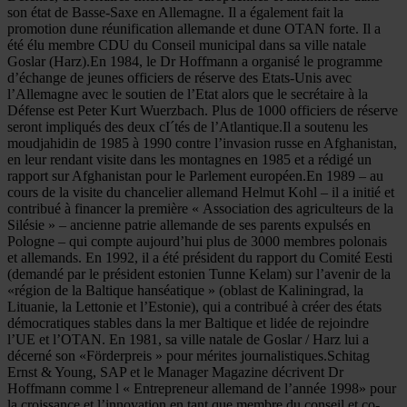
son état de Basse-Saxe en Allemagne. Il a également fait la
promotion dune réunification allemande et dune OTAN forte. Il a
été élu membre CDU du Conseil municipal dans sa ville natale
Goslar (Harz).En 1984, le Dr Hoffmann a organisé le programme
d’échange de jeunes officiers de réserve des Etats-Unis avec
l’Allemagne avec le soutien de l’Etat alors que le secrétaire à la
Défense est Peter Kurt Wuerzbach. Plus de 1000 officiers de réserve
seront impliqués des deux cI´tés de l’Atlantique.Il a soutenu les
moudjahidin de 1985 à 1990 contre l’invasion russe en Afghanistan,
en leur rendant visite dans les montagnes en 1985 et a rédigé un
rapport sur Afghanistan pour le Parlement européen.En 1989 – au
cours de la visite du chancelier allemand Helmut Kohl – il a initié et
contribué à financer la première « Association des agriculteurs de la
Silésie » – ancienne patrie allemande de ses parents expulsés en
Pologne – qui compte aujourd’hui plus de 3000 membres polonais
et allemands. En 1992, il a été président du rapport du Comité Eesti
(demandé par le président estonien Tunne Kelam) sur l’avenir de la
«région de la Baltique hanséatique » (oblast de Kaliningrad, la
Lituanie, la Lettonie et l’Estonie), qui a contribué à créer des états
démocratiques stables dans la mer Baltique et lidée de rejoindre
l’UE et l’OTAN. En 1981, sa ville natale de Goslar / Harz lui a
décerné son «Förderpreis » pour mérites journalistiques.Schitag
Ernst & Young, SAP et le Manager Magazine décrivent Dr
Hoffmann comme l « Entrepreneur allemand de l’année 1998» pour
la croissance et l’innovation en tant que membre du conseil et co-