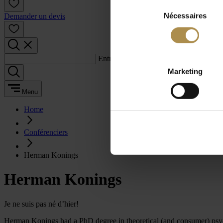
Sélection
Nécessaires
du
Demander un devis
consentement
Entrez un terme de recherche :
Marketing
Menu
Home
Conférenciers
Herman Konings
Herman Konings
Je ne suis pas né d’hier!
Herman Konings had a PhD degree in theoretical (and consumer) psyc