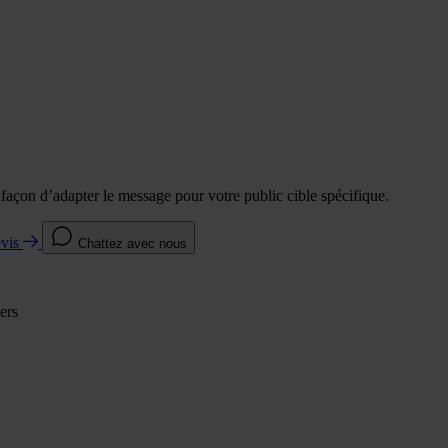
e façon d’adapter le message pour votre public cible spécifique.
evis
Chattez avec nous
ers