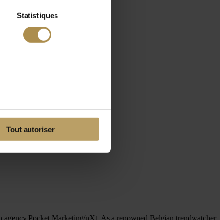
Statistiques
Tout autoriser
rch agency Pocket Marketing/nXt. As a renowned Belgian trendwatcher