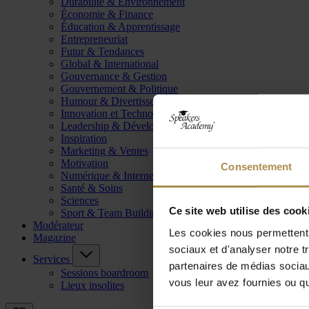
Durabilité & Environnement
Économie & Finance
Éducation & Apprentissage
Entrepreneuriat
Futur & Tendances
Global & International
Gouvernance & Gestion
Gouvernement & Politique
Humour & Divertissement
Innovation et Technologie
Leadership & Développement
Inspiration
Marketing & Ventes
Motivation
Consentement
Numérique & Internet
Santé & Soins
Sciences
Ce site web utilise des cook
Sport & Team Building
Modérateur
Les cookies nous permettent d
Magazine
sociaux et d'analyser notre t
Services
partenaires de médias sociaux
Sessions boardroom
vous leur avez fournies ou qu'
Lieux insolites