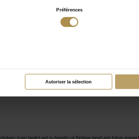
Préférences
Autoriser la sélection
hology (cum laude) and is founder of Belgian trend and future resea