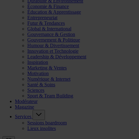
Durabilité & Environnement
Économie & Finance
Éducation & Apprentissage
Entrepreneuriat
Futur & Tendances
Global & International
Gouvernance & Gestion
Gouvernement & Politique
Humour & Divertissement
Innovation et Technologie
Leadership & Développement
Inspiration
Marketing & Ventes
Motivation
Numérique & Internet
Santé & Soins
Sciences
Sport & Team Building
Modérateur
Magazine
Services
Sessions boardroom
Lieux insolites