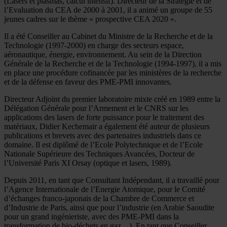
(Lasers et plasmas, calcul intensif). Directeur de la Stratégie et de
l’Evaluation du CEA de 2000 à 2001, il a animé un groupe de 55
jeunes cadres sur le thème « prospective CEA 2020 ».
Il a été Conseiller au Cabinet du Ministre de la Recherche et de la
Technologie (1997-2000) en charge des secteurs espace,
aéronautique, énergie, environnement. Au sein de la Direction
Générale de la Recherche et de la Technologie (1994-1997), il a mis
en place une procédure cofinancée par les ministères de la recherche
et de la défense en faveur des PME-PMI innovantes.
Directeur Adjoint du premier laboratoire mixte créé en 1989 entre la
Délégation Générale pour l’Armement et le CNRS sur les
applications des lasers de forte puissance pour le traitement des
matériaux, Didier Kechemair a également été auteur de plusieurs
publications et brevets avec des partenaires industriels dans ce
domaine. Il est diplômé de l’Ecole Polytechnique et de l’Ecole
Nationale Supérieure des Techniques Avancées, Docteur de
l’Université Paris XI Orsay (optique et lasers, 1989).
Depuis 2011, en tant que Consultant Indépendant, il a travaillé pour
l’Agence Internationale de l’Energie Atomique, pour le Comité
d’échanges franco-japonais de la Chambre de Commerce et
d’Industrie de Paris, ainsi que pour l’industrie (en Arabie Saoudite
pour un grand ingénieriste, avec des PME-PMI dans la
transformation de bio-déchets en gaz…). En tant que Conseiller