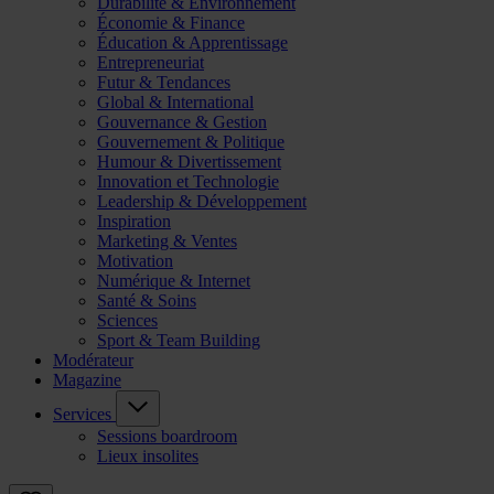
Durabilité & Environnement
Économie & Finance
Éducation & Apprentissage
Entrepreneuriat
Futur & Tendances
Global & International
Gouvernance & Gestion
Gouvernement & Politique
Humour & Divertissement
Innovation et Technologie
Leadership & Développement
Inspiration
Marketing & Ventes
Motivation
Numérique & Internet
Santé & Soins
Sciences
Sport & Team Building
Modérateur
Magazine
Services
Sessions boardroom
Lieux insolites