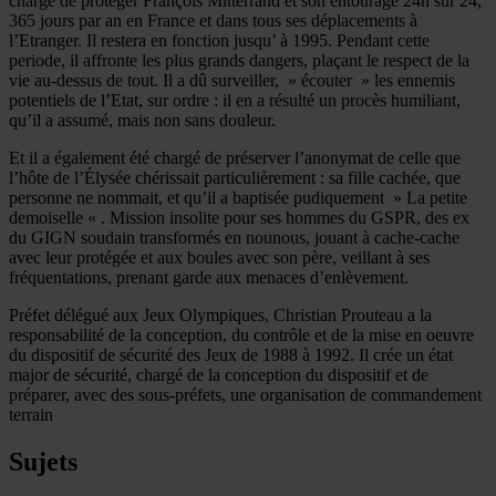
chargé de protéger François Mitterrand et son entourage 24h sur 24,
365 jours par an en France et dans tous ses déplacements à
l’Etranger. Il restera en fonction jusqu’ à 1995. Pendant cette
periode, il affronte les plus grands dangers, plaçant le respect de la
vie au-dessus de tout. Il a dû surveiller, » écouter » les ennemis
potentiels de l’Etat, sur ordre : il en a résulté un procès humiliant,
qu’il a assumé, mais non sans douleur.
Et il a également été chargé de préserver l’anonymat de celle que
l’hôte de l’Élysée chérissait particulièrement : sa fille cachée, que
personne ne nommait, et qu’il a baptisée pudiquement » La petite
demoiselle « . Mission insolite pour ses hommes du GSPR, des ex
du GIGN soudain transformés en nounous, jouant à cache-cache
avec leur protégée et aux boules avec son père, veillant à ses
fréquentations, prenant garde aux menaces d’enlèvement.
Préfet délégué aux Jeux Olympiques, Christian Prouteau a la
responsabilité de la conception, du contrôle et de la mise en oeuvre
du dispositif de sécurité des Jeux de 1988 à 1992. Il crée un état
major de sécurité, chargé de la conception du dispositif et de
préparer, avec des sous-préfets, une organisation de commandement
terrain
Sujets