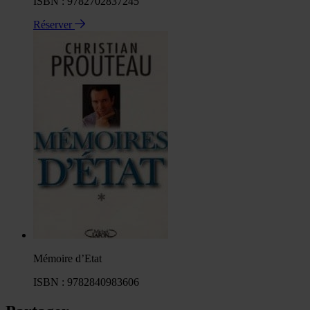
ISBN : 9782702837245
Réserver
Mémoire d’Etat
ISBN : 9782840983606