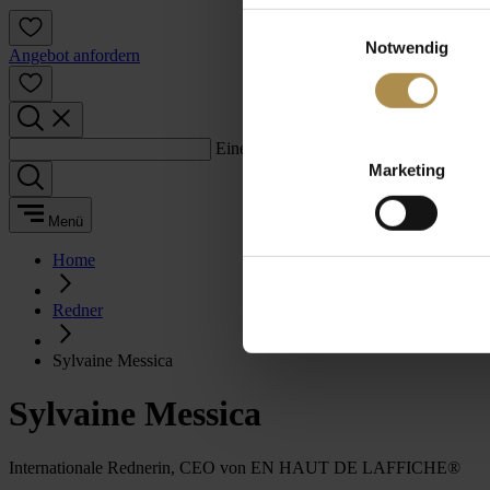
Einwilligungsauswahl
Notwendig
Angebot anfordern
Einen Suchbegriff eingeben:
Marketing
Menü
Home
Redner
Sylvaine Messica
Sylvaine Messica
Internationale Rednerin, CEO von EN HAUT DE LAFFICHE®