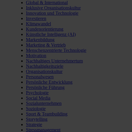
Global & International
Inklusive Organisationskultur
Innovation und Technologie
Investieren
Klimawandel
Kundenorientierung
Künstliche Intelligenz (AI)
Markenbildung
Marketing & Vertrieb
Menschenzentrierte Technologie
Motivation
Nachhaltiges Unternehmertum
Nachhaltigkeitsziele
Organisationskultur
Personalwesen
Persönliche Entwicklung
Persönliche Führung
Psychologie
Social Media
Sozialunternehmen
Soziologie
Sport & Teambuilding
Storytelling
Strategie
Stressmanagement