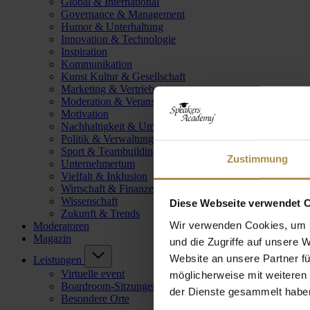
Global & International
Governance & Management
Humor & Unterhaltung
Innovation & Technologie
Inspiration
Kommunikation
Kunst Kultur & Gesellschaft
Marketing & Vertrieb
Moderation & Veranstaltungsleitung
Motivation
Nachhaltigkeit & Umwelt
Politik & Verwaltung
Sport & Teambuilding
Zustimmung
Unternehmertum
Vielfalt & Inklusion
Wirtschaft & Finanzen
Wissenschaft
Diese Webseite verwendet 
Zukunft & Trends
Wir verwenden Cookies, um I
Moderatoren
Magazin
und die Zugriffe auf unsere 
Website an unsere Partner fü
Leistungen
Virtuelle event
möglicherweise mit weiteren
Boardroom-Sitzungen
der Dienste gesammelt habe
Besondere Orte