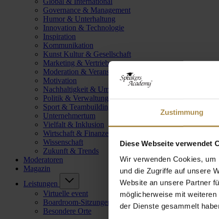
Global & International
Governance & Management
Humor & Unterhaltung
Innovation & Technologie
Inspiration
Kommunikation
Kunst Kultur & Gesellschaft
Marketing & Vertrieb
Moderation & Veranstaltungsleitung
Motivation
Nachhaltigkeit & Umwelt
Politik & Verwaltung
Sport & Teambuilding
Zustimmung
Unternehmertum
Vielfalt & Inklusion
Wirtschaft & Finanzen
Wissenschaft
Diese Webseite verwendet 
Zukunft & Trends
Wir verwenden Cookies, um I
Moderatoren
Magazin
und die Zugriffe auf unsere 
Website an unsere Partner fü
Leistungen
Virtuelle event
möglicherweise mit weiteren
Boardroom-Sitzungen
der Dienste gesammelt habe
Besondere Orte