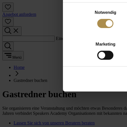
Einwilligungsauswahl
Notwendig
Angebot anfordern
Einen Suchbegriff eingeben:
Marketing
Menü
Home
Gastredner buchen
Gastredner buchen
Sie organisieren eine Veranstaltung und möchten etwas Besonderes da
Jahren verbindet Speakers Academy Organisationen mit bekannten nati
Lassen Sie sich von unseren Beratern beraten