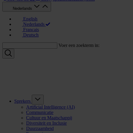
Nederlands
English
Nederlands
Français
Deutsch
Voer een zoekterm in:
Sprekers
Artificial Intelligence (AI)
Communicatie
Cultuur en Maatschappij
Diversiteit en Inclusie
Duurzaamheid