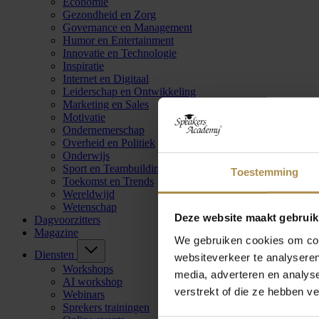
Economie
Gezondheid en Zorg
Governance en Management
Humor en Entertainment
Innovatie en Technologie
Inspiratie
Internet en Digitaal
Leiderschap en Ontwikkeling
Marketing en Sales
Motivatie
Ondernemerschap
Overheid en Politiek
Onderwijs
Sport en Teambuilding
Toestemming
Toekomst en Trends
Wereldwijd
Wetenschap
Deze website maakt gebruik
Dagvoorzitters
Magazine
We gebruiken cookies om cont
Diensten
websiteverkeer te analyseren
Workshops
media, adverteren en analys
AI workshop
verstrekt of die ze hebben v
Webinars
Sprekers trainingen