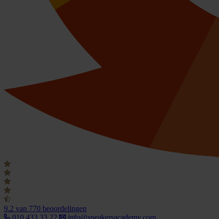
9.2
van 770 beoordelingen
010 433 33 22
info@speakersacademy.com