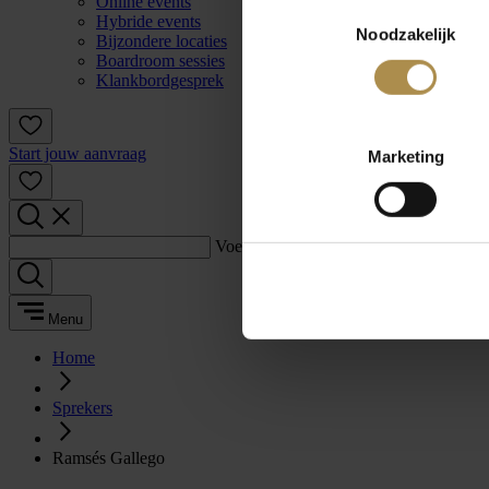
Online events
Toestemmingsselectie
Hybride events
Noodzakelijk
Bijzondere locaties
Boardroom sessies
Klankbordgesprek
Start jouw aanvraag
Marketing
Voer een zoekterm in:
Menu
Home
Sprekers
Ramsés Gallego