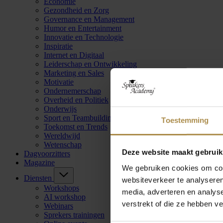
Economie
Gezondheid en Zorg
Governance en Management
Humor en Entertainment
Innovatie en Technologie
Inspiratie
Internet en Digitaal
Leiderschap en Ontwikkeling
Marketing en Sales
Motivatie
Ondernemerschap
Overheid en Politiek
Onderwijs
Sport en Teambuilding
Toestemming
Toekomst en Trends
Wereldwijd
Wetenschap
Deze website maakt gebruik
Dagvoorzitters
Magazine
We gebruiken cookies om cont
Diensten
websiteverkeer te analyseren
Workshops
media, adverteren en analys
AI workshop
verstrekt of die ze hebben v
Webinars
Sprekers trainingen