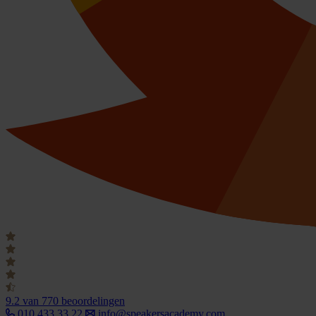
9.2
van 770 beoordelingen
010 433 33 22
info@speakersacademy.com