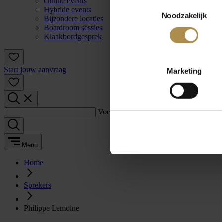
Online events
Toestemmingsselectie
Hybride events
Noodzakelijk
Bijzondere locaties
Boardroom sessies
Klankbordgesprek
Start jouw aanvraag
Marketing
Voer een zoekterm in:
Menu
Home
Sprekers
Philippe Lemoine