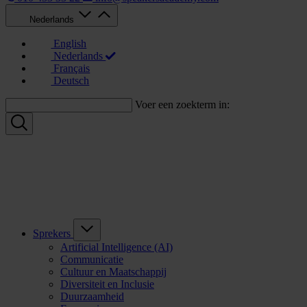
Nederlands
English
Nederlands
Français
Deutsch
Voer een zoekterm in:
Sprekers
Artificial Intelligence (AI)
Communicatie
Cultuur en Maatschappij
Diversiteit en Inclusie
Duurzaamheid