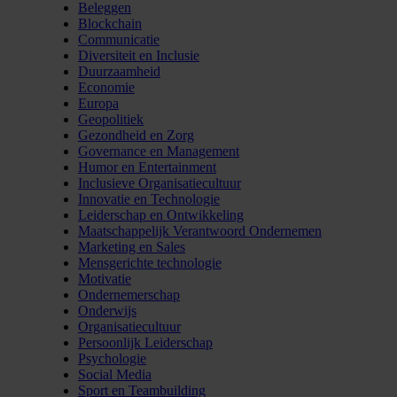
Beleggen
Blockchain
Communicatie
Diversiteit en Inclusie
Duurzaamheid
Economie
Europa
Geopolitiek
Gezondheid en Zorg
Governance en Management
Humor en Entertainment
Inclusieve Organisatiecultuur
Innovatie en Technologie
Leiderschap en Ontwikkeling
Maatschappelijk Verantwoord Ondernemen
Marketing en Sales
Mensgerichte technologie
Motivatie
Ondernemerschap
Onderwijs
Organisatiecultuur
Persoonlijk Leiderschap
Psychologie
Social Media
Sport en Teambuilding