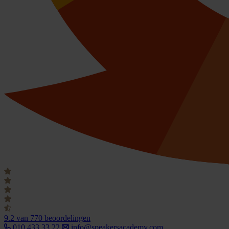
9.2
van 770 beoordelingen
010 433 33 22
info@speakersacademy.com