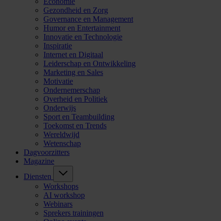
Economie
Gezondheid en Zorg
Governance en Management
Humor en Entertainment
Innovatie en Technologie
Inspiratie
Internet en Digitaal
Leiderschap en Ontwikkeling
Marketing en Sales
Motivatie
Ondernemerschap
Overheid en Politiek
Onderwijs
Sport en Teambuilding
Toekomst en Trends
Wereldwijd
Wetenschap
Dagvoorzitters
Magazine
Diensten
Workshops
AI workshop
Webinars
Sprekers trainingen