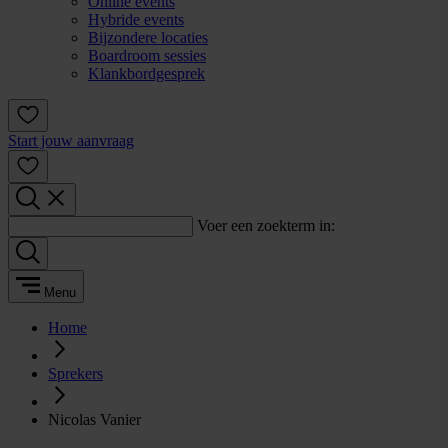
Online events
Hybride events
Bijzondere locaties
Boardroom sessies
Klankbordgesprek
Start jouw aanvraag
Voer een zoekterm in:
Menu
Home
Sprekers
Nicolas Vanier