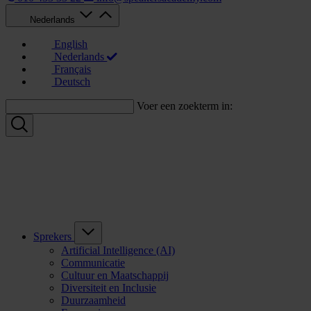
Nederlands
English
Nederlands
Français
Deutsch
Voer een zoekterm in:
Sprekers
Artificial Intelligence (AI)
Communicatie
Cultuur en Maatschappij
Diversiteit en Inclusie
Duurzaamheid