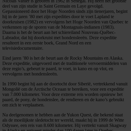
Nicolas Vanier is geboren in 1962 in Senegal. Hij heeft het grootste
deel van zijn studie in Saint Germain en Laye gevolgd.
Gepassioneerd door het Hoge Noorden sinds zijn tienerjaren, begint
hij in de jaren ’80 met zijn expedities door te voet Lapland te
doorkruisen (1982) en vervolgens het Hoge Noorden van Quebec te
verkennen op de sporen van de Montagnais-indianen (1983).
Daarna is het de beurt aan het schiereiland Nouveau-Québec-
Labrador, dat hij doorkruist met hondensleeën. Deze expeditie
resulteert in een eerste boek, Grand Nord en een
televisiedocumentaire.
Eind jaren ’80 is het de beurt aan de Rocky Mountains en Alaska.
Deze expeditie, uitgevoerd met de traditionele vervoermiddelen van
deze regio’s, gebeurt te paard, te voet, in kano en op vlot, en
vervolgens met hondensleeën.
In 1990 begint hij aan de doortocht door Siberië, vertrekkend vanuit
Mongolië om de Arctische Oceaan te bereiken, voor een expeditie
van 7.000 kilometer. Voor deze extreme reis worden opnieuw het
paard, de pony, de hondenslee, de rendieren en de kano’s gebruikt
om zich te verplaatsen.
Na deelgenomen te hebben aan de Yukon Quest, die bekend staat
als de moeilijkste sledetocht ter wereld, maakt hij in 1999 de Witte
Odyssee, een reis van 8.600 kilometer. Hij vertrekt vanuit Skagway
in Alaska en arriveert minder dan 100 dagen later in Quebec.