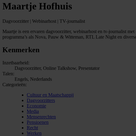
Maartje Hofhuis
Dagvoorzitter | Webinarhost | TV-journalist
Maartje is een ervaren dagvoorzitter, webinarhost en tv-journalist me
programma’s als Nova, Pauw & Witteman, RTL Late Night en diverse 
Kenmerken
Inzetbaarheid:
Dagvoorzitter, Online Talkshow, Presentator
Talen:
Engels, Nederlands
Categorieën:
Cultuur en Maatschappij
Dagvoorzitters
Economie
Media
Mensenrechten
Pensioenen
Recht
Werken