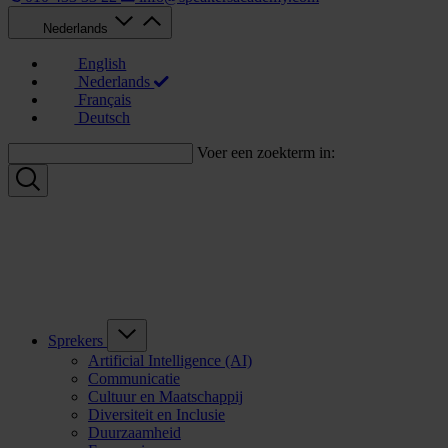
Nederlands
English
Nederlands
Français
Deutsch
Voer een zoekterm in:
Sprekers
Artificial Intelligence (AI)
Communicatie
Cultuur en Maatschappij
Diversiteit en Inclusie
Duurzaamheid