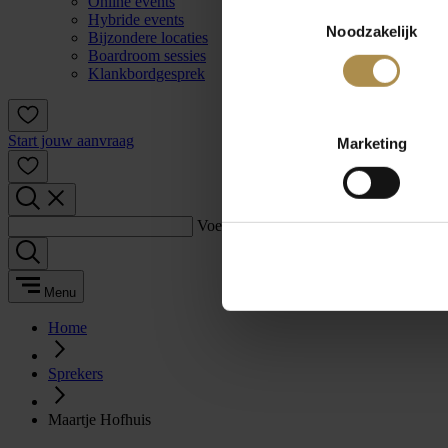
Online events
Toestemmingsselectie
Hybride events
Noodzakelijk
Bijzondere locaties
Boardroom sessies
Klankbordgesprek
Start jouw aanvraag
Marketing
Voer een zoekterm in:
Menu
Home
Sprekers
Maartje Hofhuis