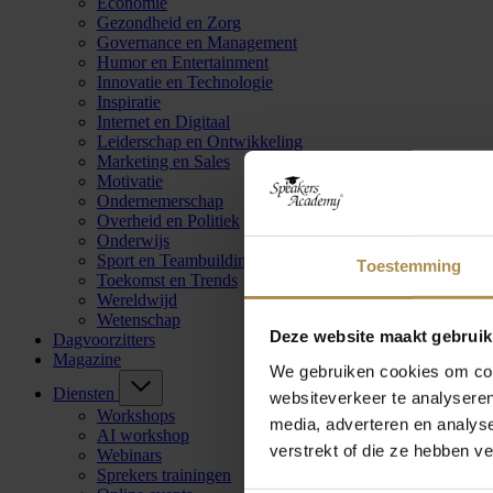
Economie
Gezondheid en Zorg
Governance en Management
Humor en Entertainment
Innovatie en Technologie
Inspiratie
Internet en Digitaal
Leiderschap en Ontwikkeling
Marketing en Sales
Motivatie
Ondernemerschap
Overheid en Politiek
Onderwijs
Sport en Teambuilding
Toestemming
Toekomst en Trends
Wereldwijd
Wetenschap
Deze website maakt gebruik
Dagvoorzitters
Magazine
We gebruiken cookies om cont
Diensten
websiteverkeer te analyseren
Workshops
media, adverteren en analys
AI workshop
verstrekt of die ze hebben v
Webinars
Sprekers trainingen