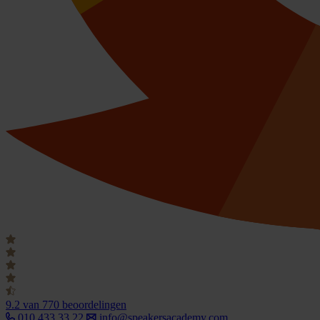
9.2
van 770 beoordelingen
010 433 33 22
info@speakersacademy.com