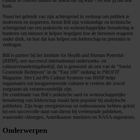
cultuur te creëren binnen de teams die hij leidt – en hoe jij dat ook
kunt.
Naast het gebruik van zijn achtergrond in verkoop om publiek te
motiveren en inspireren, benut Bill zijn wiskundige en technische
achtergrond om een praktische en wetenschappelijke benadering te
hanteren om mensen te helpen begrijpen hoe de hersenen reageren
onder druk, en hoe dat kan helpen om leiderschap en prestaties te
verhogen.
Bill is partner bij het Institute for Health and Human Potential
(IHHP), een succesvol internationaal onderzoeks- en
cultuurveranderingsbedrijf, dat is genoemd als een van de “Snelst
Groeiende Bedrijven” in de “Fast 100” ranking in
PROFIT
Magazine. Het Last 8% Cultuur Systeem van IHHP helpt
organisaties om hoogpresterende culturen te creëren die zowel
zorgzaam als verantwoordelijk zijn.
De combinatie van Bill’s praktische aard en wetenschappelijke
benadering van leiderschap maakt hem populair bij analytische
publieken. Zijn hoge energieniveau en enthousiasme hebben geleid
tot een succesvolle staat van dienst bij veeleisende publieken,
waaronder chirurgen, Amerikaanse mariniers en NASA-ingenieurs.
Onderwerpen