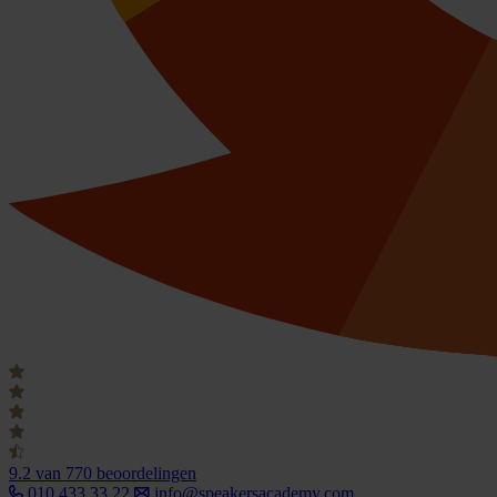
9.2
van 770 beoordelingen
010 433 33 22
info@speakersacademy.com