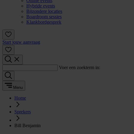
Online events
Hybride events
Bijzondere locaties
Boardroom sessies
Klankbordgesprek
Start jouw aanvraag
Voer een zoekterm in:
Menu
Home
Sprekers
Bill Benjamin