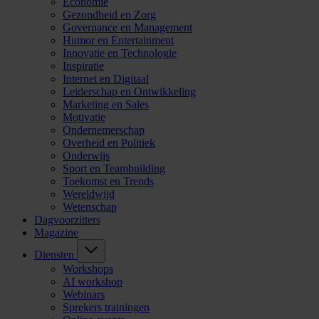
Economie
Gezondheid en Zorg
Governance en Management
Humor en Entertainment
Innovatie en Technologie
Inspiratie
Internet en Digitaal
Leiderschap en Ontwikkeling
Marketing en Sales
Motivatie
Ondernemerschap
Overheid en Politiek
Onderwijs
Sport en Teambuilding
Toekomst en Trends
Wereldwijd
Wetenschap
Dagvoorzitters
Magazine
Diensten
Workshops
AI workshop
Webinars
Sprekers trainingen