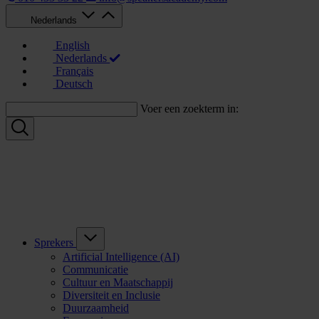
Nederlands
English
Nederlands
Français
Deutsch
Voer een zoekterm in:
Sprekers
Artificial Intelligence (AI)
Communicatie
Cultuur en Maatschappij
Diversiteit en Inclusie
Duurzaamheid