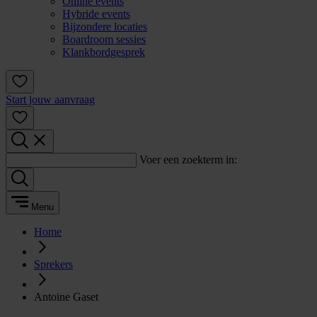
Online events
Hybride events
Bijzondere locaties
Boardroom sessies
Klankbordgesprek
Start jouw aanvraag
Voer een zoekterm in:
Menu
Home
Sprekers
Antoine Gaset