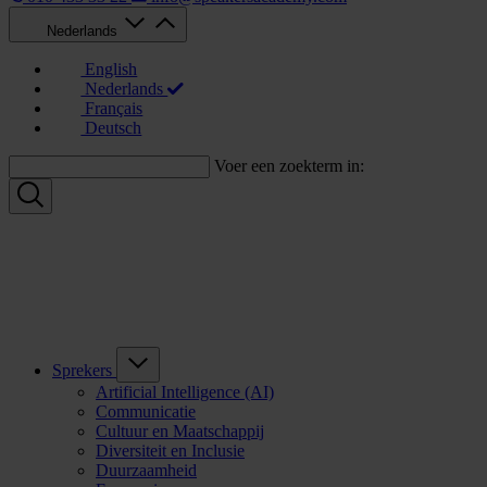
Nederlands
English
Nederlands
Français
Deutsch
Voer een zoekterm in:
Sprekers
Artificial Intelligence (AI)
Communicatie
Cultuur en Maatschappij
Diversiteit en Inclusie
Duurzaamheid