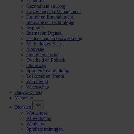
Economie
Gezondheid en Zorg
Governance en Management
Humor en Entertainment
Innovatie en Technologie
Inspiratie
Internet en Digitaal
Leiderschap en Ontwikkeling
Marketing en Sales
Motivatie
Ondernemerschap
Overheid en Politiek
Onderwijs
Sport en Teambuilding
Toekomst en Trends
Wereldwijd
Wetenschap
Dagvoorzitters
Magazine
Diensten
Workshops
AI workshop
Webinars
Sprekers trainingen