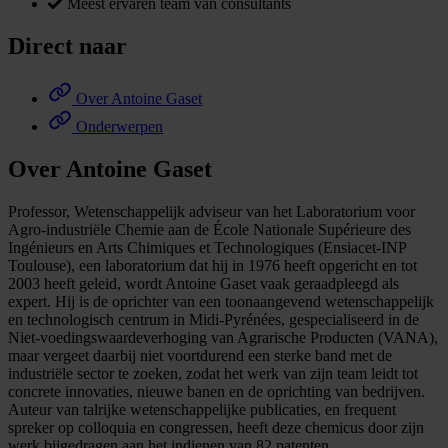
Meest ervaren team van consultants
Direct naar
Over Antoine Gaset
Onderwerpen
Over Antoine Gaset
Professor, Wetenschappelijk adviseur van het Laboratorium voor
Agro-industriële Chemie aan de École Nationale Supérieure des
Ingénieurs en Arts Chimiques et Technologiques (Ensiacet-INP
Toulouse), een laboratorium dat hij in 1976 heeft opgericht en tot
2003 heeft geleid, wordt Antoine Gaset vaak geraadpleegd als
expert. Hij is de oprichter van een toonaangevend wetenschappelijk
en technologisch centrum in Midi-Pyrénées, gespecialiseerd in de
Niet-voedingswaardeverhoging van Agrarische Producten (VANA),
maar vergeet daarbij niet voortdurend een sterke band met de
industriële sector te zoeken, zodat het werk van zijn team leidt tot
concrete innovaties, nieuwe banen en de oprichting van bedrijven.
Auteur van talrijke wetenschappelijke publicaties, en frequent
spreker op colloquia en congressen, heeft deze chemicus door zijn
werk bijgedragen aan het indienen van 82 patenten.