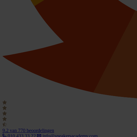
9.2
van 770 beoordelingen
010 433 33 22
info@speakersacademy.com