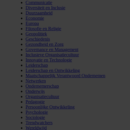
Communicatie
Diversiteit en Inclusie
Duurzaamheid
Economie
Europa
Filosofie en Religie
Geopolitiek
Geschiedenis
Gezondheid en Zorg
Governance en Management
Inclusieve Organisatiecultuur
Innovatie en Technologie
Leiderschap
Leiderschap en Ontwikkeling
Maatschappelijk Verantwoord Ondernemen
Netwerken
Ondernemerschap
Onderwijs
Organisatiecultuur
Pedagogie
Persoonlijke Ontwikkeling
Psychologie
Sociologie
Trendwatchers
Wereldwijd