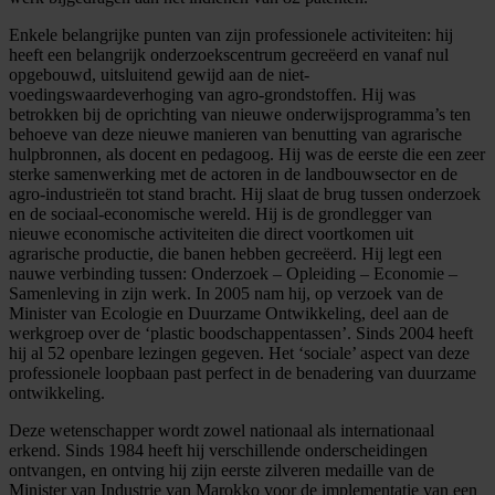
Enkele belangrijke punten van zijn professionele activiteiten: hij
heeft een belangrijk onderzoekscentrum gecreëerd en vanaf nul
opgebouwd, uitsluitend gewijd aan de niet-
voedingswaardeverhoging van agro-grondstoffen. Hij was
betrokken bij de oprichting van nieuwe onderwijsprogramma’s ten
behoeve van deze nieuwe manieren van benutting van agrarische
hulpbronnen, als docent en pedagoog. Hij was de eerste die een zeer
sterke samenwerking met de actoren in de landbouwsector en de
agro-industrieën tot stand bracht. Hij slaat de brug tussen onderzoek
en de sociaal-economische wereld. Hij is de grondlegger van
nieuwe economische activiteiten die direct voortkomen uit
agrarische productie, die banen hebben gecreëerd. Hij legt een
nauwe verbinding tussen: Onderzoek – Opleiding – Economie –
Samenleving in zijn werk. In 2005 nam hij, op verzoek van de
Minister van Ecologie en Duurzame Ontwikkeling, deel aan de
werkgroep over de ‘plastic boodschappentassen’. Sinds 2004 heeft
hij al 52 openbare lezingen gegeven. Het ‘sociale’ aspect van deze
professionele loopbaan past perfect in de benadering van duurzame
ontwikkeling.
Deze wetenschapper wordt zowel nationaal als internationaal
erkend. Sinds 1984 heeft hij verschillende onderscheidingen
ontvangen, en ontving hij zijn eerste zilveren medaille van de
Minister van Industrie van Marokko voor de implementatie van een