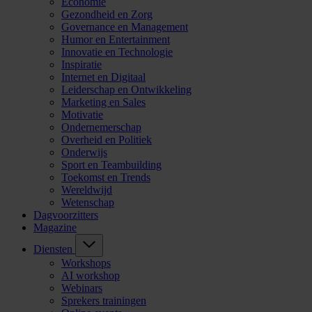
Economie
Gezondheid en Zorg
Governance en Management
Humor en Entertainment
Innovatie en Technologie
Inspiratie
Internet en Digitaal
Leiderschap en Ontwikkeling
Marketing en Sales
Motivatie
Ondernemerschap
Overheid en Politiek
Onderwijs
Sport en Teambuilding
Toekomst en Trends
Wereldwijd
Wetenschap
Dagvoorzitters
Magazine
Diensten
Workshops
AI workshop
Webinars
Sprekers trainingen