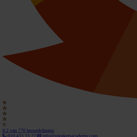
9.2
van 770 beoordelingen
010 433 33 22
info@speakersacademy.com