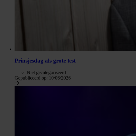
Prinsjesdag als grote test
Niet gecategoriseerd
Gepubliceerd op:
10/06/2026