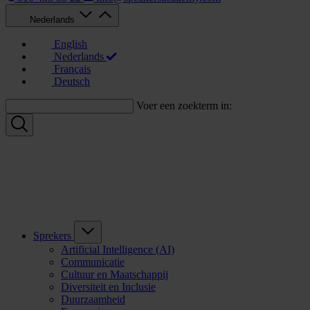
Nederlands
English
Nederlands
Français
Deutsch
Voer een zoekterm in:
Sprekers
Artificial Intelligence (AI)
Communicatie
Cultuur en Maatschappij
Diversiteit en Inclusie
Duurzaamheid