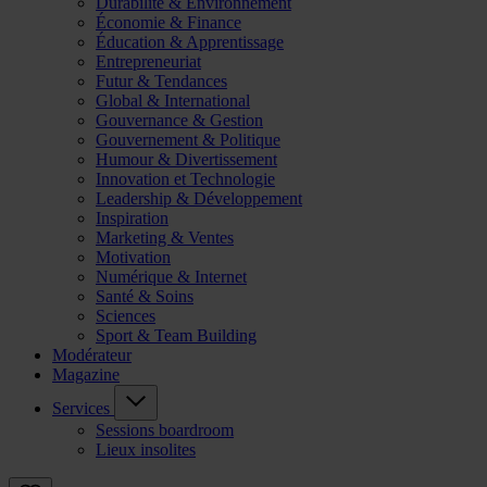
Durabilité & Environnement
Économie & Finance
Éducation & Apprentissage
Entrepreneuriat
Futur & Tendances
Global & International
Gouvernance & Gestion
Gouvernement & Politique
Humour & Divertissement
Innovation et Technologie
Leadership & Développement
Inspiration
Marketing & Ventes
Motivation
Numérique & Internet
Santé & Soins
Sciences
Sport & Team Building
Modérateur
Magazine
Services
Sessions boardroom
Lieux insolites