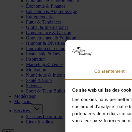
Durabilité & Environnement
Économie & Finance
Éducation & Apprentissage
Entrepreneuriat
Futur & Tendances
Global & International
Gouvernance & Gestion
Gouvernement & Politique
Humour & Divertissement
Innovation et Technologie
Leadership & Développement
Inspiration
Marketing & Ventes
Motivation
Consentement
Numérique & Internet
Santé & Soins
Sciences
Ce site web utilise des cook
Sport & Team Building
Modérateur
Les cookies nous permettent d
Magazine
sociaux et d'analyser notre t
Services
partenaires de médias sociaux
Sessions boardroom
vous leur avez fournies ou qu'
Lieux insolites