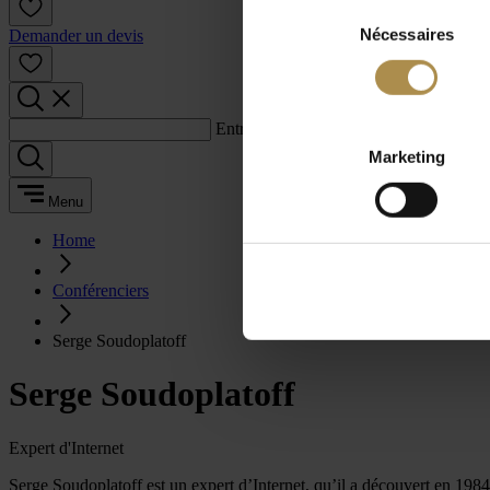
Sélection
Nécessaires
du
Demander un devis
consentement
Entrez un terme de recherche :
Marketing
Menu
Home
Conférenciers
Serge Soudoplatoff
Serge Soudoplatoff
Expert d'Internet
Serge Soudoplatoff est un expert d’Internet, qu’il a découvert en 198