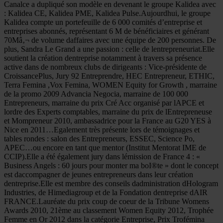
Canalce a dupliqué son modèle en devenant le groupe Kalidea avec
: Kalidea CE, Kalidea PME, Kalidea Pulse.Aujourdhui, le groupe
Kalidea compte un portefeuille de 6 000 comités d’entreprise et
entreprises abonnés, représentant 6 M de bénéficiaires et générant
70Mâ‚¬ de volume daffaires avec une équipe de 200 personnes. De
plus, Sandra Le Grand a une passion : celle de lentrepreneuriat.Elle
soutient la création dentreprise notamment à travers sa présence
active dans de nombreux clubs de dirigeants : Vice-présidente de
CroissancePlus, Jury 92 Entreprendre, HEC Entrepreneur, ETHIC,
Terra Femina ,Vox Femina, WOMEN Equity for Growth , marraine
de la promo 2009 Advancia Negocia, marraine de 100 000
Entrepreneurs, marraine du prix Cré Acc organisé par lAPCE et
lordre des Experts comptables, marraine du prix de lEntrepreneuse
et Mompreneur 2010, ambassadrice pour la France au G20 YES à
Nice en 2011…Egalement très présente lors de témoignages et
tables rondes : salon des Entrepreneurs, ESSEC, Science Po,
APEC…ou encore en tant que mentor (Institut Mentorat IME de
CCIP).Elle a été également jury dans lémission de France 4 : «
Business Angels : 60 jours pour monter ma boI®te » dont le concept
est daccompagner de jeunes entrepreneurs dans leur création
dentreprise.Elle est membre des conseils dadministration dHologram
Industries, de Himediagroup et de la Fondation dentreprise dAIR
FRANCE.Lauréate du prix coup de coeur de la Tribune Womens
Awards 2010, 21ème au classement Women Equity 2012, Trophée
Femme en Or 2012 dans la catégorie Entreprise, Prix Trofémina