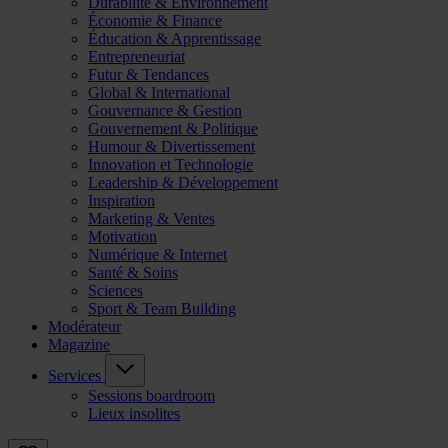
Durabilité & Environnement
Économie & Finance
Éducation & Apprentissage
Entrepreneuriat
Futur & Tendances
Global & International
Gouvernance & Gestion
Gouvernement & Politique
Humour & Divertissement
Innovation et Technologie
Leadership & Développement
Inspiration
Marketing & Ventes
Motivation
Numérique & Internet
Santé & Soins
Sciences
Sport & Team Building
Modérateur
Magazine
Services
Sessions boardroom
Lieux insolites