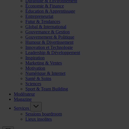
Durabilité & Environnement
Économie & Finance
Éducation & Apprentissage
Entrepreneuriat
Futur & Tendances
Global & International
Gouvernance & Gestion
Gouvernement & Politique
Humour & Divertissement
Innovation et Technologie
Leadership & Développement
Inspiration
Marketing & Ventes
Motivation
Numérique & Internet
Santé & Soins
Sciences
Sport & Team Building
Modérateur
Magazine
Services
Sessions boardroom
Lieux insolites