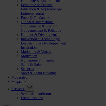
Durabilité & Environnement
Économie & Finance
Éducation & Apprentissage
Entrepreneuriat
Futur & Tendances
Global & International
Gouvernance & Gestion
Gouvernement & Politique
Humour & Divertissement
Innovation et Technologie
Leadership & Développement
Inspiration
Marketing & Ventes
Motivation
Numérique & Internet
Santé & Soins
Sciences
Sport & Team Building
Modérateur
Magazine
Services
Sessions boardroom
Lieux insolites