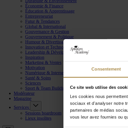
Durabilité & Environnement
Économie & Finance
Éducation & Apprentissage
Entrepreneuriat
Futur & Tendances
Global & International
Gouvernance & Gestion
Gouvernement & Politique
Humour & Divertissement
Innovation et Technologie
Leadership & Développement
Inspiration
Marketing & Ventes
Motivation
Consentement
Numérique & Internet
Santé & Soins
Sciences
Ce site web utilise des cook
Sport & Team Building
Modérateur
Les cookies nous permettent d
Magazine
sociaux et d'analyser notre t
Services
partenaires de médias sociaux
Sessions boardroom
vous leur avez fournies ou qu'
Lieux insolites