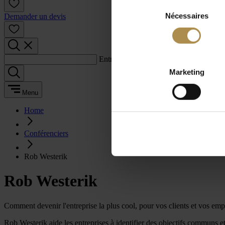
Sélection
Nécessaires
du
Demander un devis
consentement
Entrez un terme de recherche :
Marketing
Menu
Home
Conférenciers
Rob Westerik
Rob Westerik
Comment devenir l'entreprise la plus cool, pour vos clients et vos emp
Rob Westerik aide les entreprises à identifier des objectifs communs et