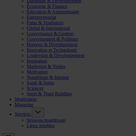
Durabilité & Environnement
Économie & Finance
Éducation & Apprentissage
Entrepreneuriat
Futur & Tendances
Global & International
Gouvernance & Gestion
Gouvernement & Politique
Humour & Divertissement
Innovation et Technologie
Leadership & Développement
Inspiration
Marketing & Ventes
Motivation
Numérique & Internet
Santé & Soins
Sciences
Sport & Team Building
Modérateur
Magazine
Services
Sessions boardroom
Lieux insolites