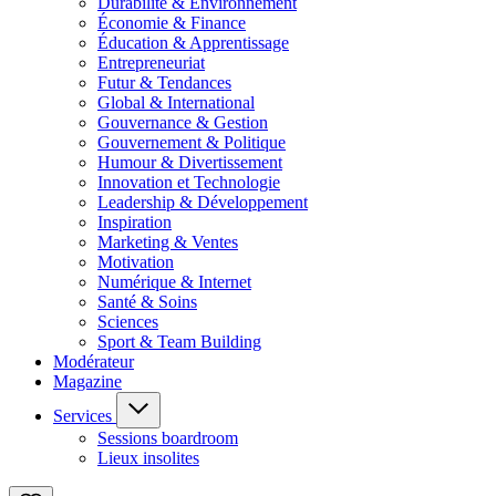
Durabilité & Environnement
Économie & Finance
Éducation & Apprentissage
Entrepreneuriat
Futur & Tendances
Global & International
Gouvernance & Gestion
Gouvernement & Politique
Humour & Divertissement
Innovation et Technologie
Leadership & Développement
Inspiration
Marketing & Ventes
Motivation
Numérique & Internet
Santé & Soins
Sciences
Sport & Team Building
Modérateur
Magazine
Services
Sessions boardroom
Lieux insolites