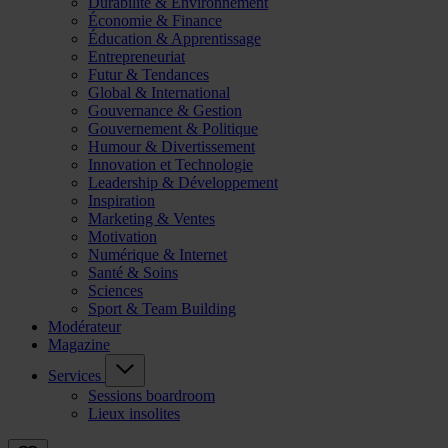
Durabilité & Environnement
Économie & Finance
Éducation & Apprentissage
Entrepreneuriat
Futur & Tendances
Global & International
Gouvernance & Gestion
Gouvernement & Politique
Humour & Divertissement
Innovation et Technologie
Leadership & Développement
Inspiration
Marketing & Ventes
Motivation
Numérique & Internet
Santé & Soins
Sciences
Sport & Team Building
Modérateur
Magazine
Services
Sessions boardroom
Lieux insolites