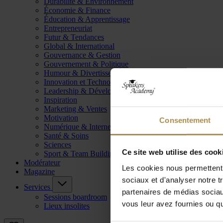
Durabilité & Environnement
Économie & Finance
Éducation & Apprentissage
Entrepreneuriat
Futur & Tendances
Global & International
Gouvernance & Gestion
Gouvernement & Politique
Humour & Divertissement
Innovation et Technologie
Leadership & Développement
Inspiration
Marketing & Ventes
Motivation
Consentement
Numérique & Internet
Santé & Soins
Sciences
Ce site web utilise des cook
Sport & Team Building
Modérateur
Les cookies nous permettent d
Magazine
sociaux et d'analyser notre t
Services
partenaires de médias sociaux
Sessions boardroom
vous leur avez fournies ou qu'
Lieux insolites