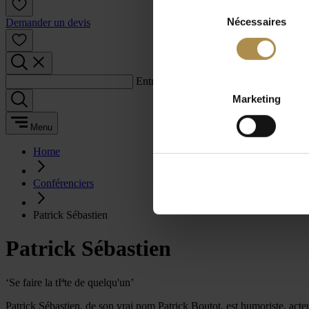
Sélection
Nécessaires
du
Demander un devis
consentement
Entrez un terme de recherche :
Marketing
Menu
Home
Conférenciers
Patrick Sébastien
Patrick Sébastien
‘Se faire la tIªte de quelqu'un’
Patrick Sébastien, de son vrai nom Patrick Boutot, est humoriste, acteu