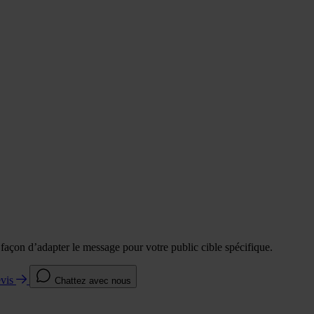
e façon d’adapter le message pour votre public cible spécifique.
evis
Chattez avec nous