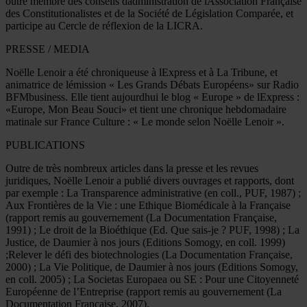
outre membre des conseils dadministration de lAssociation Française
des Constitutionalistes et de la Société de Législation Comparée, et
participe au Cercle de réflexion de la LICRA.
PRESSE / MEDIA
Noëlle Lenoir a été chroniqueuse à lExpress et à La Tribune, et
animatrice de lémission « Les Grands Débats Européens» sur Radio
BFMbusiness. Elle tient aujourdhui le blog « Europe » de lExpress :
«Europe, Mon Beau Souci» et tient une chronique hebdomadaire
matinale sur France Culture : « Le monde selon Noëlle Lenoir ».
PUBLICATIONS
Outre de très nombreux articles dans la presse et les revues
juridiques, Noëlle Lenoir a publié divers ouvrages et rapports, dont
par exemple : La Transparence administrative (en coll., PUF, 1987) ;
Aux Frontières de la Vie : une Ethique Biomédicale à la Française
(rapport remis au gouvernement (La Documentation Française,
1991) ; Le droit de la Bioéthique (Ed. Que sais-je ? PUF, 1998) ; La
Justice, de Daumier à nos jours (Editions Somogy, en coll. 1999)
;Relever le défi des biotechnologies (La Documentation Française,
2000) ; La Vie Politique, de Daumier à nos jours (Editions Somogy,
en coll. 2005) ; La Societas Europaea ou SE : Pour une Citoyenneté
Européenne de l’Entreprise (rapport remis au gouvernement (La
Documentation Française, 2007).