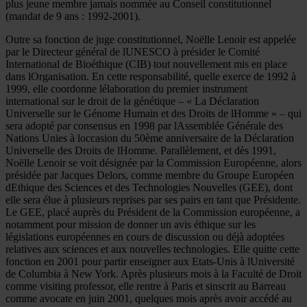
plus jeune membre jamais nommée au Conseil constitutionnel
(mandat de 9 ans : 1992-2001).
Outre sa fonction de juge constitutionnel, Noëlle Lenoir est appelée
par le Directeur général de lUNESCO à présider le Comité
International de Bioéthique (CIB) tout nouvellement mis en place
dans lOrganisation. En cette responsabilité, quelle exerce de 1992 à
1999, elle coordonne lélaboration du premier instrument
international sur le droit de la génétique – « La Déclaration
Universelle sur le Génome Humain et des Droits de lHomme » – qui
sera adopté par consensus en 1998 par lAssemblée Générale des
Nations Unies à loccasion du 50ème anniversaire de la Déclaration
Universelle des Droits de lHomme. Parallèlement, et dès 1991,
Noëlle Lenoir se voit désignée par la Commission Européenne, alors
présidée par Jacques Delors, comme membre du Groupe Européen
dEthique des Sciences et des Technologies Nouvelles (GEE), dont
elle sera élue à plusieurs reprises par ses pairs en tant que Présidente.
Le GEE, placé auprès du Président de la Commission européenne, a
notamment pour mission de donner un avis éthique sur les
législations européennes en cours de discussion ou déjà adoptées
relatives aux sciences et aux nouvelles technologies. Elle quitte cette
fonction en 2001 pour partir enseigner aux Etats-Unis à lUniversité
de Columbia à New York. Après plusieurs mois à la Faculté de Droit
comme visiting professor, elle rentre à Paris et sinscrit au Barreau
comme avocate en juin 2001, quelques mois après avoir accédé au