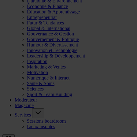
Durabilité & Environnement
Économie & Finance
Éducation & Apprentissage
Entrepreneuriat
Futur & Tendances
Global & International
Gouvernance & Gestion
Gouvernement & Politique
Humour & Divertissement
Innovation et Technologie
Leadership & Développement
Inspiration
Marketing & Ventes
Motivation
Numérique & Internet
Santé & Soins
Sciences
Sport & Team Building
Modérateur
Magazine
Services
Sessions boardroom
Lieux insolites