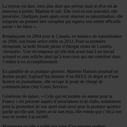
La reprise est dure, bien plus dure que prévue mais le rêve est de
nouveau à portée, Marlene le sait. Elle croit en son potentiel, elle
persévère. Quelques jours après avoir obtenue sa naturalisation, elle
remporte un premier titre européen qui signera son entrée officielle
parmi « les bleus ».
Remplaçante en 2004 pour le Canada, en instance de naturalisation
en 2008, son heure arrive enfin en 2012. Pour sa première
olympiade, la belle blonde pleine d’énergie rentre de Londres
«bronzée». Une récompense qu’elle doit avant tout à un travail
acharné et sans relâche ainsi qu’à tous ceux qui ont contribué dans
l’ombre à cet accomplissement.
En parallèle de sa pratique sportive, Marlene Harnois poursuit un
double-projet. Aujourd’hui titulaire d’un BEES 2e degré et d’une
licence en journalisme, elle occupe le poste de chargé de
communication chez Conix Services.
Généreuse de nature, « Celle qui est tombée en amour pour la
France » est présente auprès d’associations et de clubs, notamment
pour la promotion de son sport mais aussi pour la pratique sportive
quelle qu’elle soit. Après avoir tant reçu, elle estime que c’est à son
tour de rendre à la société.
Maintenant qu’elle a goûté aux joies d’un premier podium