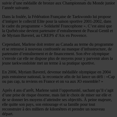
suivie d’une médaille de bronze aux Championnats du Monde junior
l’année suivante.
Dans la foulée, la Fédération Française de Taekwondo lui propose
d’intégrer le collectif Elite pour la saison sportive 2001-2002, dans
le cadre du programme « Solidarité Francophone ». C’est ainsi que
la Québécoise devient partenaire d’entraînement de Pascal Gentil et
de Myriam Baverel, au CREPS d’Aix en Provence.
Cependant, Marlene doit rentrer au Canada au terme du programme
et se retrouve à nouveau confrontée au manque d’infrastructure, de
partenaire d’entraînement et de financement. Son rêve olympique
s’envole car elle ne dispose plus de moyens pour y parvenir alors la
jeune taekwondoïste met un terme à sa pratique sportive.
En 2006, Myriam Baverel, devenue médaillée olympique en 2004
puis entraineur national, la recontacte afin de lui lance un défi : «Cap
ou pas cap, tu reviens en France et on va aux JO ensemble? »
Après 4 ans d’arrêt, Marlene saisit l’opportunité, sachant qu’il s’agit
d’une prise de risque énorme, mais fait le choix de miser sur elle et
de se donner les moyens d’atteindre ses objectifs. À peine majeure,
elle quitte son pays, son entourage et sa famille pour tout
reconstruire à des milliers de kilomètres et prendre un nouveau
départ.