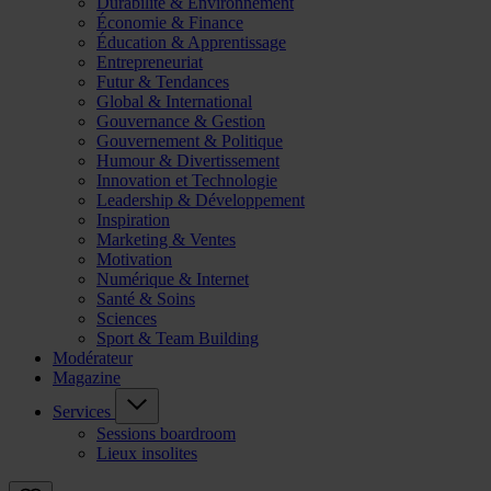
Durabilité & Environnement
Économie & Finance
Éducation & Apprentissage
Entrepreneuriat
Futur & Tendances
Global & International
Gouvernance & Gestion
Gouvernement & Politique
Humour & Divertissement
Innovation et Technologie
Leadership & Développement
Inspiration
Marketing & Ventes
Motivation
Numérique & Internet
Santé & Soins
Sciences
Sport & Team Building
Modérateur
Magazine
Services
Sessions boardroom
Lieux insolites