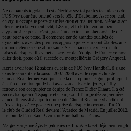
Né de parents togolais, il est détecté assez tôt par les techniciens de
l’US Ivry pour être orienté vers le pôle d’Eaubonne. Avec son club
d’Ivry, il occupe le poste d’arrière droit et d’allier droit. Même si son
physique (relativement petit, 1,83 m, et frêle) le rend un peu
atypique à ce poste, c’est grâce à une extension phénoménale qu’il
peut jouer à ce poste. Il compense par de grandes qualités de
dynamiteur, avec des premiers appuis rapides et incontrôlables, ainsi
qu’une détente sèche ahurissante. Ses capacités de vitesse et de
prises de risques, il les met au service de l’équipe de France comme
ailier droit, poste où il succède au montpelliérain Grégory Anquetil.
Après avoir joué 12 saisons au sein de l’US Ivry Handball, il signe
dans le courant de la saison 2007-2008 avec le réputé club de
Ciudad Real dernier vainqueur de la champion’s league qu’il rejoint
à la fin du contrat qui le liait avec son club de toujours, où il y
retrouve son coéquipier en équipe de France Didier Dinart. Il a été
sacré champion d’Espagne et champion d’Europe dès sa première
année. Il réussit à apporter au jeu de Ciudad Real une vivacité qui
n’existait pas à ce poste et une prise de risque importante. En 2011,
le club de Ciudad Real devient l’Atlético de Madrid. En juillet 2012,
il rejoint le Paris Saint-Germain Handball pour 4 ans.
Malgré son jeune âge, le palmarès de Luc Abalo est déjà bien rempli
avec une majorité des titres majeurs, en club tout comme en