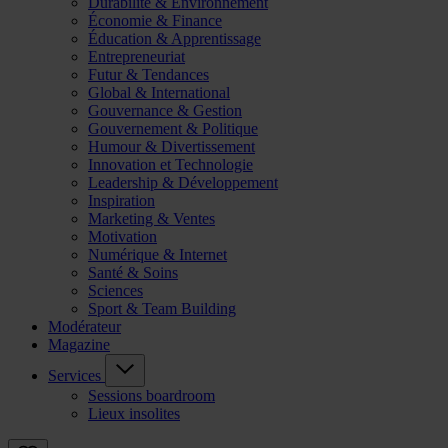
Durabilité & Environnement
Économie & Finance
Éducation & Apprentissage
Entrepreneuriat
Futur & Tendances
Global & International
Gouvernance & Gestion
Gouvernement & Politique
Humour & Divertissement
Innovation et Technologie
Leadership & Développement
Inspiration
Marketing & Ventes
Motivation
Numérique & Internet
Santé & Soins
Sciences
Sport & Team Building
Modérateur
Magazine
Services
Sessions boardroom
Lieux insolites